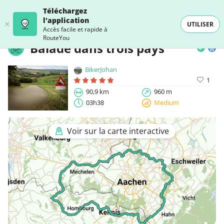
Téléchargez
l'application
UTILISER
Accès facile et rapide à
RouteYou
Balade dans trois pays
BikerJohan
1
90,9 km
960 m
03h38
Medium
Voir sur la carte interactive