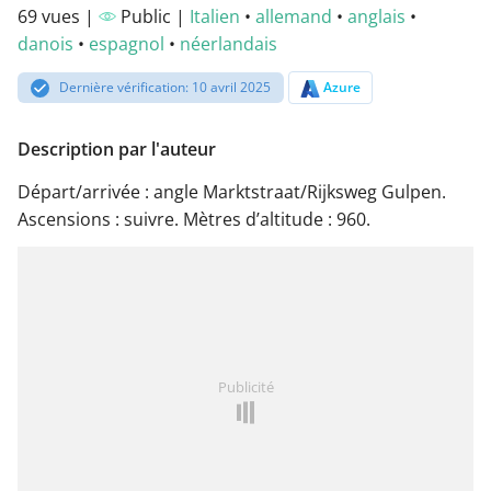
69 vues |
Public |
Italien
•
allemand
•
anglais
•
danois
•
espagnol
•
néerlandais
Dernière vérification: 10 avril 2025
Azure
Description par l'auteur
Départ/arrivée : angle Marktstraat/Rijksweg Gulpen.
Ascensions : suivre. Mètres d’altitude : 960.
Publicité