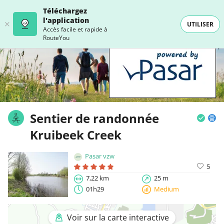
Téléchargez
l'application
UTILISER
Accès facile et rapide à
RouteYou
Sentier de randonnée
Kruibeek Creek
Pasar vzw
5
7,22 km
25 m
01h29
Medium
Voir sur la carte interactive