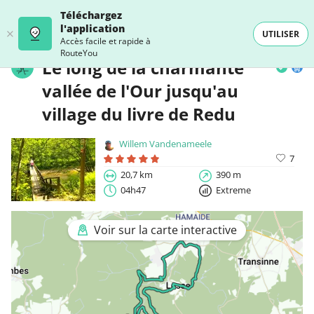
Téléchargez
l'application
UTILISER
Accès facile et rapide à
RouteYou
Le long de la charmante
vallée de l'Our jusqu'au
village du livre de Redu
Willem Vandenameele
7
20,7 km
390 m
04h47
Extreme
Voir sur la carte interactive