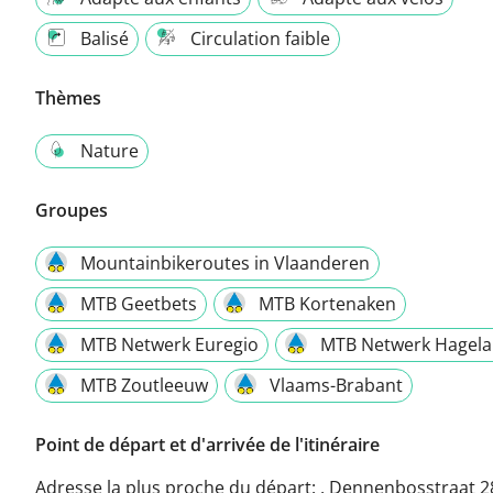
Balisé
Circulation faible
Thèmes
Nature
Groupes
Mountainbikeroutes in Vlaanderen
MTB Geetbets
MTB Kortenaken
MTB Netwerk Euregio
MTB Netwerk Hagel
MTB Zoutleeuw
Vlaams-Brabant
Point de départ et d'arrivée de l'itinéraire
Adresse la plus proche du départ:
, Dennenbosstraat 2