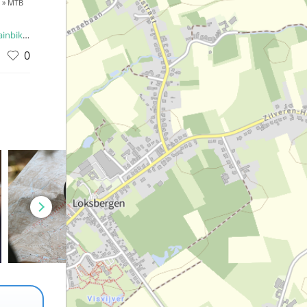
» MTB
 routes
0