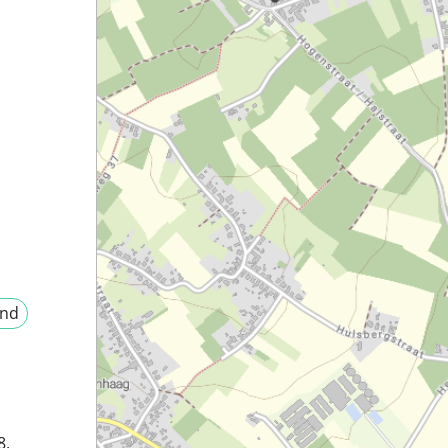
and
8,