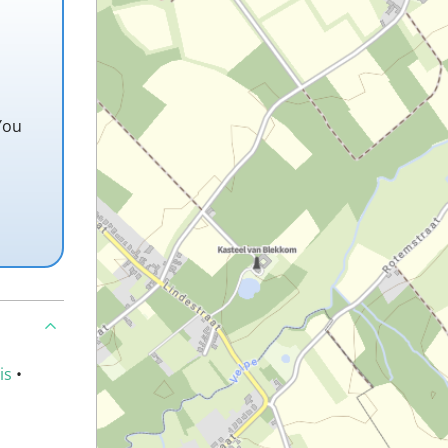
You
is
•