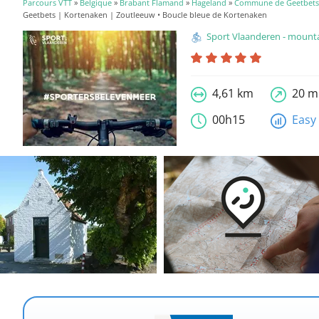
Parcours VTT
»
Belgique
»
Brabant Flamand
»
Hageland
»
Commune de Geetbets
Geetbets | Kortenaken | Zoutleeuw • Boucle bleue de Kortenaken
Sport Vlaanderen - mountainbike
4,61 km
20 m
00h15
Easy