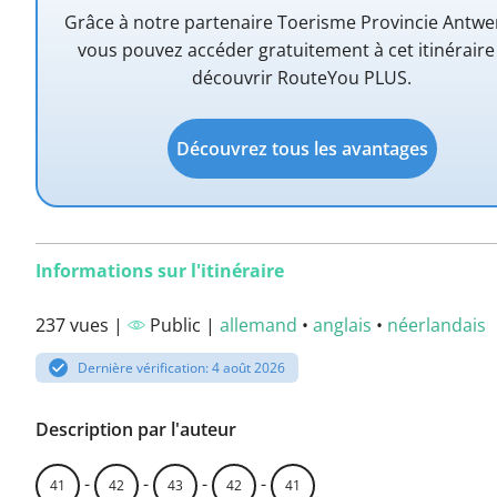
Grâce à notre partenaire Toerisme Provincie Antwe
vous pouvez accéder gratuitement à cet itinéraire 
découvrir RouteYou PLUS.
Découvrez tous les avantages
Informations sur l'itinéraire
237 vues |
Public |
allemand
•
anglais
•
néerlandais
Dernière vérification: 4 août 2026
Description par l'auteur
-
-
-
-
41
42
43
42
41