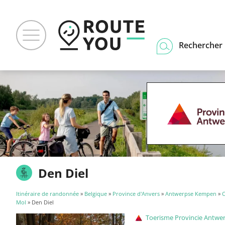
Rechercher u
Den Diel
Itinéraire de randonnée
»
Belgique
»
Province d'Anvers
»
Antwerpse Kempen
»
Mol
» Den Diel
Toerisme Provincie Antwe