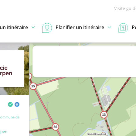
Visite gui
n itinéraire
Planifier un itinéraire
P
Commune de
rpen