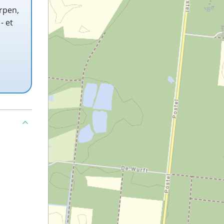
rpen,
- et