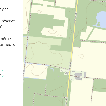
ey et
e réserve
té
e même
ndonneurs
ol