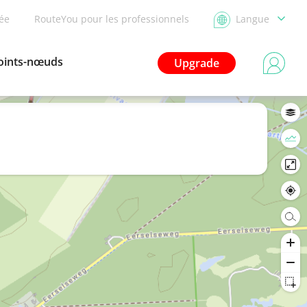
dée
RouteYou pour les professionnels
Langue
oints-nœuds
Upgrade