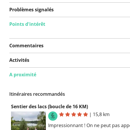
Problèmes signalés
Points d'intérêt
Aucun problème n'a
encore été signalé sur
Commentaires
cet itinéraire.
Activités
A proximité
Vous avez remarqué quelque chose sur cet itinéraire ?
rapport
Itinéraires recommandés
Sentier des lacs (boucle de 16 KM)
|
15,8 km
Impressionnant ! On ne peut pas app