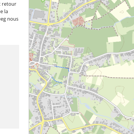
t retour
e la
eeg nous