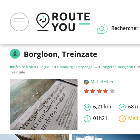
Rechercher u
Borgloon, Treinzate
Itinéraire à pied
»
Belgique
»
Limbourg
»
Haspengouw
»
Tongeren-Borgloon
» B
Treinzate
Michel Albert
6,21 km
68 m
01h21
Med