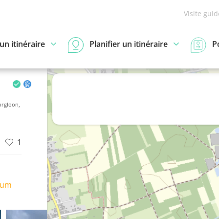
Visite gui
n itinéraire
Planifier un itinéraire
P
orgloon,
1
ium