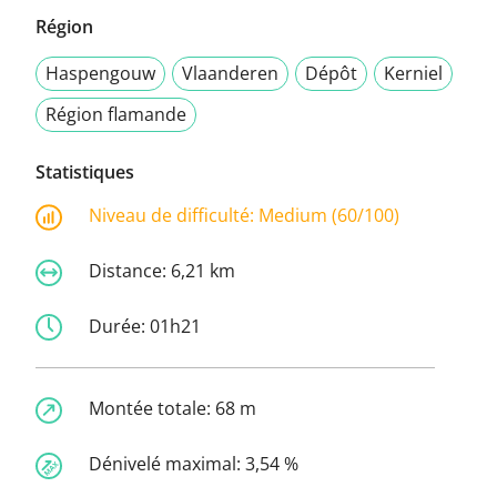
Région
Haspengouw
Vlaanderen
Dépôt
Kerniel
Région flamande
Statistiques
Niveau de difficulté:
Medium (60/100)
Distance:
6,21 km
Durée:
01h21
Montée totale:
68 m
Dénivelé maximal:
3,54 %