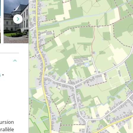
s
•
ursion
rallèle