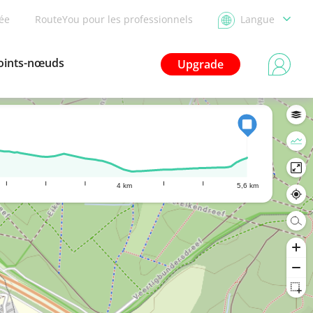
dée
RouteYou pour les professionnels
Langue
oints-nœuds
Upgrade
4 km
5,6 km