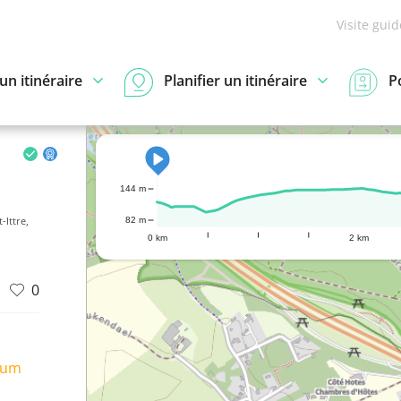
Visite gui
n itinéraire
Planifier un itinéraire
P
144 m
-Ittre,
82 m
0 km
2 km
0
ium