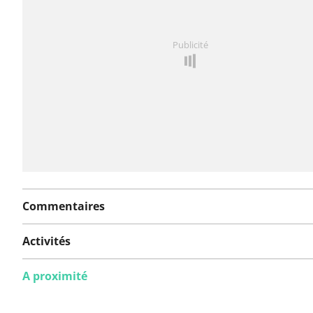
Vous avez remarqué quelque chose sur cet itinéraire ?
Publicité
rapport
Commentaires
Activités
A proximité