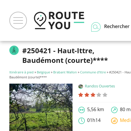
Rechercher u
#250421 - Haut-Ittre,
Baudémont (courte)****
Itinéraire à pied
»
Belgique
»
Brabant Wallon
»
Commune d'Ittre
» #250421 - Haut
Baudémont (courte)****
Randos Ouvertes
5,56 km
80 m
01h14
Med