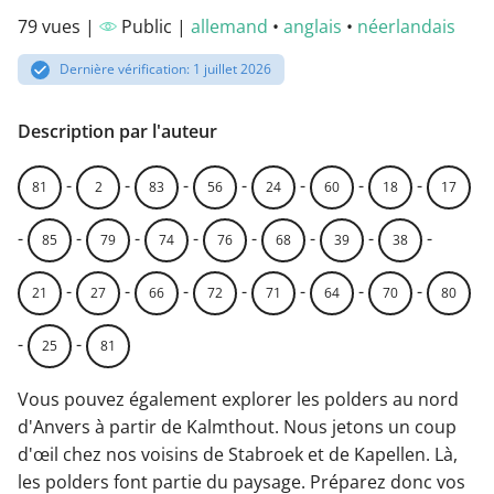
79 vues |
Public |
allemand
•
anglais
•
néerlandais
Dernière vérification: 1 juillet 2026
Description par l'auteur
-
-
-
-
-
-
-
81
2
83
56
24
60
18
17
-
-
-
-
-
-
-
-
85
79
74
76
68
39
38
-
-
-
-
-
-
-
21
27
66
72
71
64
70
80
-
-
25
81
Vous pouvez également explorer les polders au nord
d'Anvers à partir de Kalmthout. Nous jetons un coup
d'œil chez nos voisins de Stabroek et de Kapellen. Là,
les polders font partie du paysage. Préparez donc vos