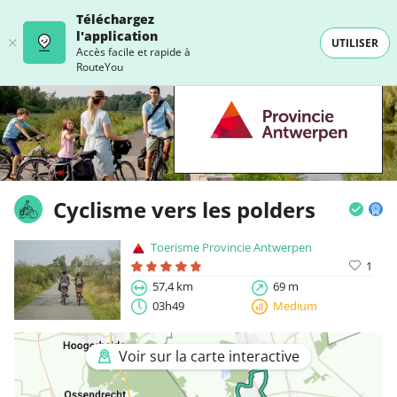
Téléchargez
l'application
UTILISER
Accès facile et rapide à
RouteYou
Cyclisme vers les polders
Toerisme Provincie Antwerpen
1
57,4 km
69 m
03h49
Medium
Voir sur la carte interactive