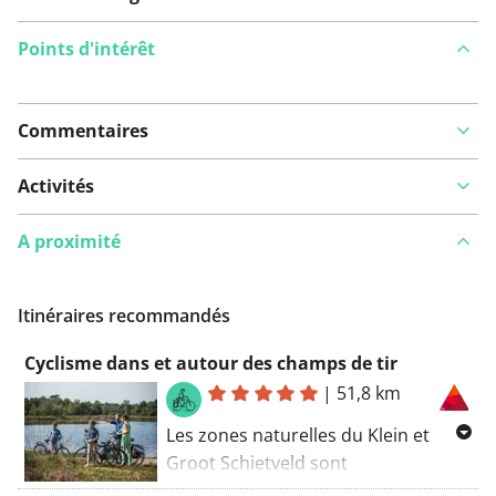
Points d'intérêt
Commentaires
Voir sur la carte
Activités
A proximité
Vous avez remarqué quelque chose sur cet itinéraire ?
Ajouter rapport
Itinéraires recommandés
Cyclisme dans et autour des champs de tir
|
51,8 km
Les zones naturelles du Klein et
Groot Schietveld sont
principalement connues comme des