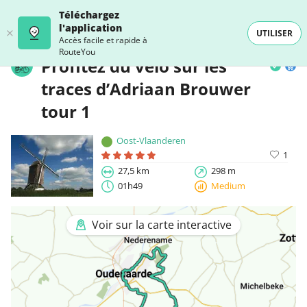
Téléchargez
l'application
UTILISER
Accès facile et rapide à
RouteYou
Profitez du vélo sur les
traces d’Adriaan Brouwer
tour 1
Oost-Vlaanderen
1
27,5 km
298 m
01h49
Medium
Voir sur la carte interactive