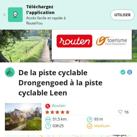
Téléchargez
l'application
UTILISER
Accès facile et rapide à
RouteYou
De la piste cyclable
Drongengoed à la piste
cyclable Leen
Routen
16
51,5 km
93 m
03h25
Medium