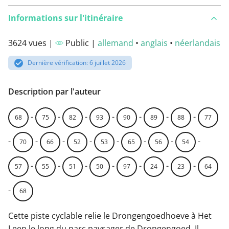
Informations sur l'itinéraire
3624 vues |
Public |
allemand
•
anglais
•
néerlandais
Dernière vérification: 6 juillet 2026
Description par l'auteur
-
-
-
-
-
-
-
68
75
82
93
90
89
88
77
-
-
-
-
-
-
-
-
70
66
52
53
65
56
54
-
-
-
-
-
-
-
57
55
51
50
97
24
23
64
-
68
Cette piste cyclable relie le Drongengoedhoeve à Het
Leen le long du parc paysager de Drongengoed. Il