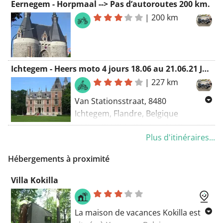
Eernegem - Horpmaal --> Pas d’autoroutes 200 km.
conduire pendant la pandémie de
|
200 km
corona sur le territoire belge, belle
route le long des collines, watou,
roesbrugge et bien d’autres beaux
villages.
Ichtegem - Heers moto 4 jours 18.06 au 21.06.21 Jour 1, 227 km
Conduisez en toute sécurité et
|
227 km
profitez-en.
Van Stationsstraat, 8480
Ichtegem, Flandre, Belgique
Moteur de routage - le plus beau
To Overhemsestraat, 3870
Plus d'itinéraires...
Horpmaal, Belgique
Belles routes vers le Limbourg
Hébergements à proximité
pas d’autoroutes)
Villa Kokilla
Pas d’autoroutes
Moteur de routage - le plus beau
La maison de vacances Kokilla est