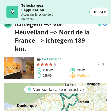
Téléchargez
l'application
UTILISER
Accès facile et rapide à
RouteYou
Ichtegem --> via
Heuvelland --> Nord de la
France --> Ichtegem 189
km.
Bart Bussche
2
190 km
791 m
03h09
Medium
Voir sur la carte interactive