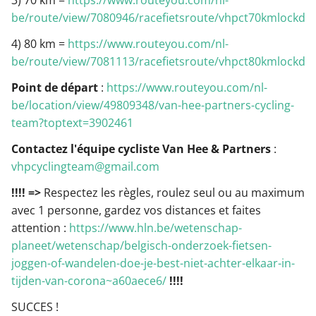
be/route/view/7080946/racefietsroute/vhpct70kmlockdo
4) 80 km =
https://www.routeyou.com/nl-
be/route/view/7081113/racefietsroute/vhpct80kmlockdo
Point de départ
:
https://www.routeyou.com/nl-
be/location/view/49809348/van-hee-partners-cycling-
team?toptext=3902461
Contactez l'équipe cycliste Van Hee & Partners
:
vhpcyclingteam@gmail.com
!!!! =>
Respectez les règles, roulez seul ou au maximum
avec 1 personne, gardez vos distances et faites
attention :
https://www.hln.be/wetenschap-
planeet/wetenschap/belgisch-onderzoek-fietsen-
joggen-of-wandelen-doe-je-best-niet-achter-elkaar-in-
tijden-van-corona~a60aece6/
!!!!
SUCCES !