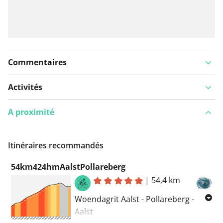
Commentaires
Activités
A proximité
Itinéraires recommandés
54km424hmAalstPollareberg
|
54,4 km
Woendagrit Aalst - Pollareberg -
Aalst