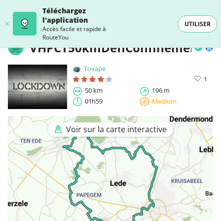
Téléchargez
l'application
UTILISER
Accès facile et rapide à
RouteYou
VHPCT50kmDéfiConfinement
Tovape
1
50 km
196 m
01h59
Medium
Voir sur la carte interactive