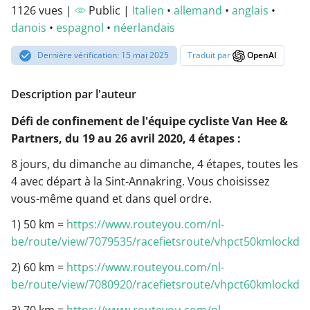
1126 vues |
Public |
Italien
•
allemand
•
anglais
•
danois
•
espagnol
•
néerlandais
Dernière vérification: 15 mai 2025
Traduit par
OpenAI
Description par l'auteur
Défi de confinement de l'équipe cycliste Van Hee &
Partners, du 19 au 26 avril 2020, 4 étapes :
8 jours, du dimanche au dimanche, 4 étapes, toutes les
4 avec départ à la Sint-Annakring. Vous choisissez
vous-même quand et dans quel ordre.
1) 50 km =
https://www.routeyou.com/nl-
be/route/view/7079535/racefietsroute/vhpct50kmlockdo
2) 60 km =
https://www.routeyou.com/nl-
be/route/view/7080920/racefietsroute/vhpct60kmlockdo
3) 70 km =
https://www.routeyou.com/nl-