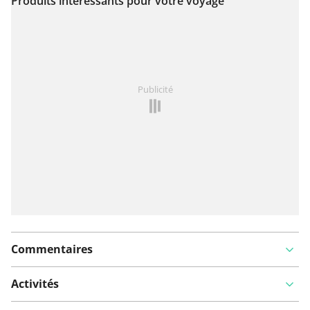
Produits intéressants pour votre voyage
Voir sur la carte
Vous avez remarqué quelque chose sur cet itinéraire ?
Publicité
Ajouter rapport
Commentaires
Activités