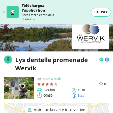
Téléchargez
l'application
UTILISER
Accès facile et rapide à
RouteYou
Lys dentelle promenade
Wervik
Stad Wervik
0
3,24 km
10 m
00h39
Easy
Voir sur la carte interactive