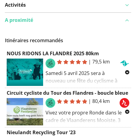
Activités
A proximité
Itinéraires recommandés
NOUS RIDONS LA FLANDRE 2025 80km
|
79,5 km
Samedi 5 avril 2025 sera à
nouveau une fête du cyclisme à
attendre avec impatience, car tu
Circuit cycliste du Tour des Flandres - boucle bleue
pourras, un jour avant les pros,
|
80,4 km
parcourir ton Ronde. Souffrir sur les
pentes légendaires, "dokkeren" sur
Vivez votre propre Ronde dans le
des secteurs pavés connus et
cadre de Vlaanderens Mooiste. 3
profiter d'une ambiance sans
boucles relient les principales
Nieulandt Recycling Tour '23
précédent en route et à l'arrivée
collines et sections pavées du