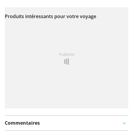
Produits intéressants pour votre voyage
Voir sur la carte
Vous avez remarqué quelque chose sur cet itinéraire ?
Publicité
Ajouter rapport
Commentaires