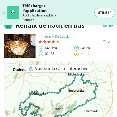
Téléchargez
l'application
UTILISER
Accès facile et rapide à
RouteYou
Renaix de haut en bas
Jimmy De Luyck
2
64,9 km
841 m
02h35
Medium
Voir sur la carte interactive