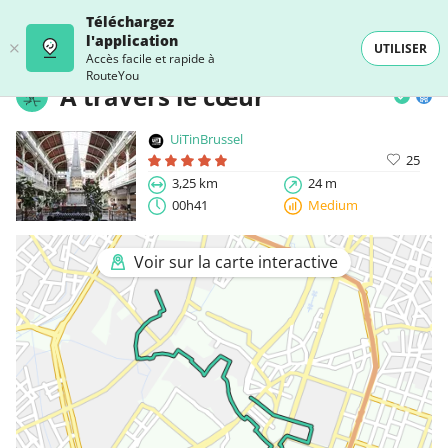
Téléchargez
l'application
UTILISER
Accès facile et rapide à
RouteYou
À travers le cœur
UiTinBrussel
25
3,25 km
24 m
00h41
Medium
Voir sur la carte interactive