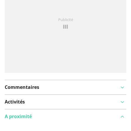
Vous avez remarqué quelque chose sur cet itinéraire ?
Publicité
Ajouter rapport
Commentaires
Activités
A proximité