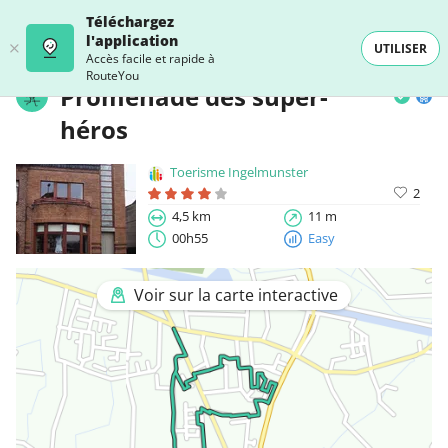
Téléchargez
l'application
UTILISER
Accès facile et rapide à
RouteYou
Promenade des super-
héros
Toerisme Ingelmunster
2
4,5 km
11 m
00h55
Easy
Voir sur la carte interactive