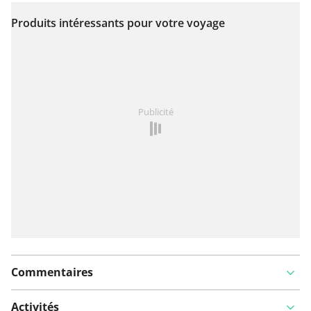
Produits intéressants pour votre voyage
Voir sur la carte
Vous avez remarqué quelque chose sur cet itinéraire ?
Publicité
Ajouter rapport
Commentaires
Activités