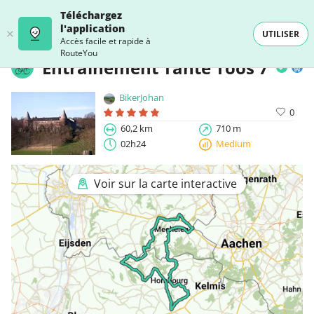
Téléchargez
l'application
UTILISER
Accès facile et rapide à
RouteYou
Entraînement Tante Toos 7
BikerJohan
0
60,2 km
710 m
02h24
Medium
Voir sur la carte interactive