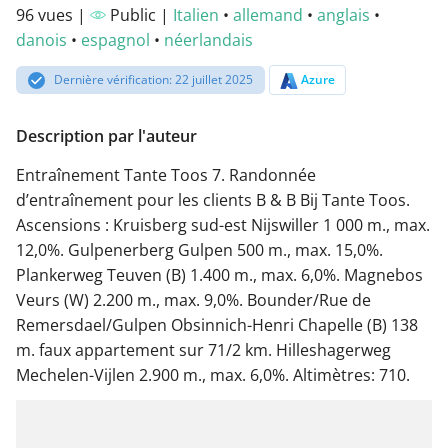
96 vues |
Public |
Italien
•
allemand
•
anglais
•
danois
•
espagnol
•
néerlandais
Dernière vérification: 22 juillet 2025
Azure
Description par l'auteur
Entraînement Tante Toos 7. Randonnée
d’entraînement pour les clients B & B Bij Tante Toos.
Ascensions : Kruisberg sud-est Nijswiller 1 000 m., max.
12,0%. Gulpenerberg Gulpen 500 m., max. 15,0%.
Plankerweg Teuven (B) 1.400 m., max. 6,0%. Magnebos
Veurs (W) 2.200 m., max. 9,0%. Bounder/Rue de
Remersdael/Gulpen Obsinnich-Henri Chapelle (B) 138
m. faux appartement sur 71/2 km. Hilleshagerweg
Mechelen-Vijlen 2.900 m., max. 6,0%. Altimètres: 710.