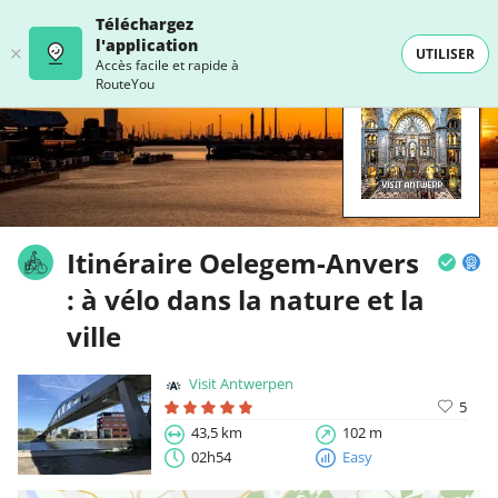
Téléchargez
l'application
UTILISER
Accès facile et rapide à
RouteYou
Itinéraire Oelegem-Anvers
: à vélo dans la nature et la
ville
Visit Antwerpen
5
43,5 km
102 m
02h54
Easy