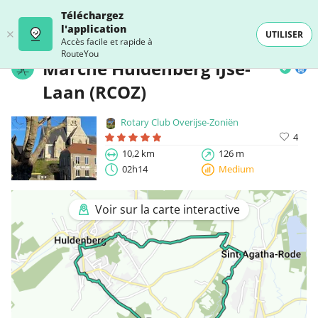
Téléchargez
l'application
UTILISER
Accès facile et rapide à
RouteYou
Marche Huldenberg IJse-
Laan (RCOZ)
Rotary Club Overijse-Zoniën
4
10,2 km
126 m
02h14
Medium
Voir sur la carte interactive