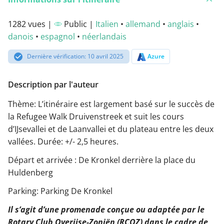
1282 vues |
Public |
Italien
•
allemand
•
anglais
•
danois
•
espagnol
•
néerlandais
Dernière vérification: 10 avril 2025
Azure
Description par l'auteur
Thème: L’itinéraire est largement basé sur le succès de
la Refugee Walk Druivenstreek et suit les cours
d’IJsevallei et de Laanvallei et du plateau entre les deux
vallées. Durée: +/- 2,5 heures.
Départ et arrivée : De Kronkel derrière la place du
Huldenberg
Parking: Parking De Kronkel
Il s’agit d’une promenade conçue ou adaptée par le
Rotary Club Overijse-Zoniën (RCOZ) dans le cadre de