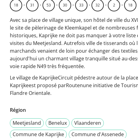
-
-
-
-
-
-
-
18
31
53
30
33
32
2
18
Avec sa place de village unique, son hôtel de ville du XVI
le site de pèlerinage de Kleemkapel et de nombreuses
historiques, Kaprijke ne doit pas manquer à votre liste
visites du Meetjesland. Autrefois ville de tisserands où 
marchands venaient de loin pour échanger des textiles,
aujourd'hui un charmant village tranquille situé au-des
voie rapide N49 très fréquentée.
Le village de KaprijkeCircuit pédestre autour de la plac
Kaprijkeest proposé parRoutenune initiative de Touri
Flandre Orientale.
Région
Meetjesland
Benelux
Vlaanderen
Commune de Kaprijke
Commune d'Assenede