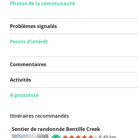
Photos de la communauté
Problèmes signalés
Points d'intérêt
Aucun problème n'a
encore été signalé sur
Commentaires
cet itinéraire.
Activités
A proximité
Vous avez remarqué quelque chose sur cet itinéraire ?
rapport
Itinéraires recommandés
Sentier de randonnée Bentille Creek
|
9,49 km