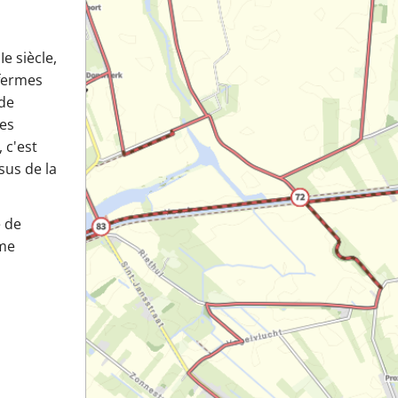
Ie siècle,
 fermes
 de
les
 c'est
sus de la
e de
sme