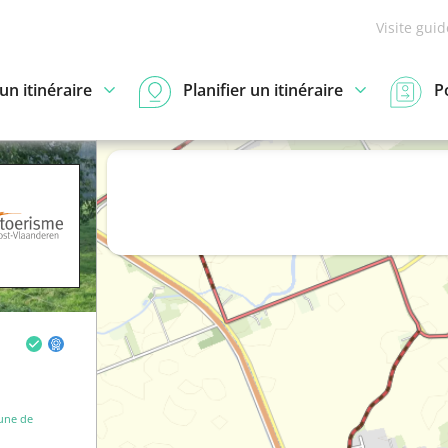
Visite gui
n itinéraire
Planifier un itinéraire
P
ne de