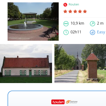
Routen
10,9 km
2 m
02h11
Easy