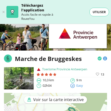
Téléchargez
l'application
UTILISER
Accès facile et rapide à
RouteYou
Marche de Bruggeskes
Toerisme Provincie Antwerpen
13
10,3 km
9 m
02h04
Easy
Voir sur la carte interactive