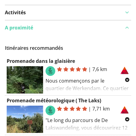
Activités
A proximité
Vous avez remarqué quelque chose sur cet itinéraire ?
Ajouter rapport
Itinéraires recommandés
Promenade dans la glaisière
|
7,6 km
Nous commençons par le
quartier de Werkendam. Ce quartier
doit son nom aux maisons
Promenade météorologique ( The Laks)
d'ouvriers qui s'y trouvaient pour
|
7,71 km
les travailleurs de la briqueterie
locale. Au cours de cette
"Le long du parcours de De
promenade, nous passons
Lakswandeling, vous découvrirez 12
également devant plusieurs
proverbes météorologiques, en