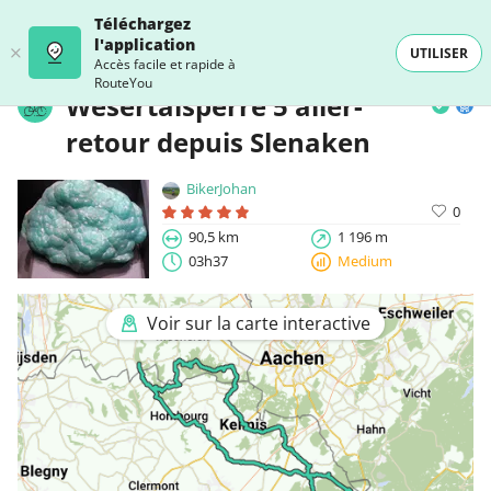
Téléchargez
l'application
UTILISER
Accès facile et rapide à
RouteYou
Wesertalsperre 5 aller-
retour depuis Slenaken
BikerJohan
0
90,5 km
1 196 m
03h37
Medium
Voir sur la carte interactive