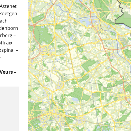
 Astenet
 Roetgen
ach –
edenborn
erberg –
fraix –
ospinal –
–
Veurs –