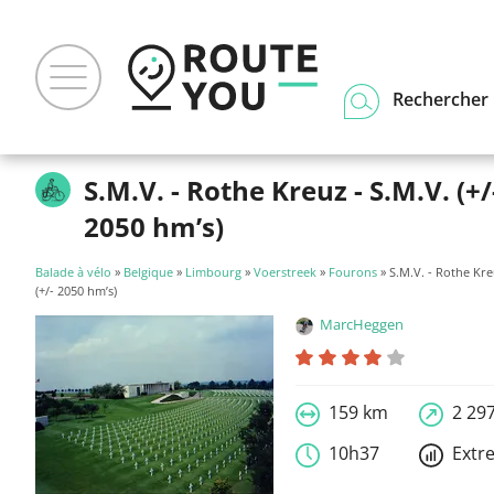
Rechercher u
S.M.V. - Rothe Kreuz - S.M.V. (+/
2050 hm’s)
Balade à vélo
»
Belgique
»
Limbourg
»
Voerstreek
»
Fourons
» S.M.V. - Rothe Kre
(+/- 2050 hm’s)
MarcHeggen
159 km
2 29
10h37
Extr