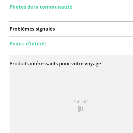
Photos de la communauté
Problèmes signalés
Points d'intérêt
Aucun problème n'a
encore été signalé sur
Produits intéressants pour votre voyage
cet itinéraire.
Vous avez remarqué quelque chose sur cet itinéraire ?
Publicité
rapport