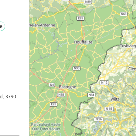
e
d, 3790