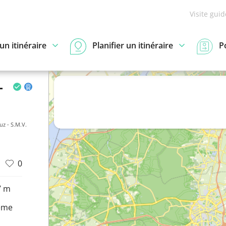
Visite gui
n itinéraire
Planifier un itinéraire
P
-
uz - S.M.V.
0
7 m
eme