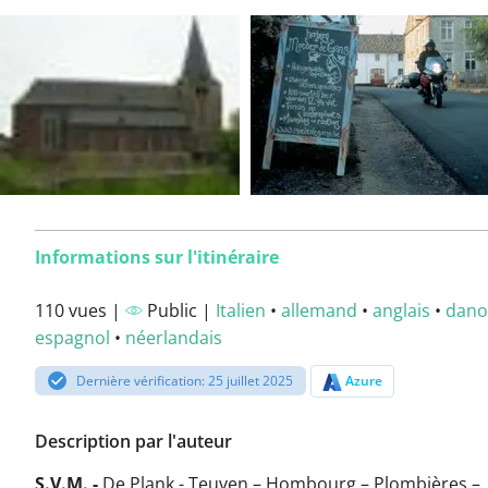
Informations sur l'itinéraire
110 vues |
Public |
Italien
•
allemand
•
anglais
•
dano
espagnol
•
néerlandais
Dernière vérification: 25 juillet 2025
Azure
Description par l'auteur
S.V.M. -
De Plank - Teuven – Hombourg – Plombières –