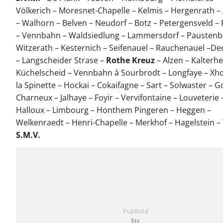
Völkerich – Moresnet-Chapelle – Kelmis – Hergenrath –
– Walhorn – Belven – Neudorf – Botz – Petergensveld –
– Vennbahn – Waldsiedlung – Lammersdorf – Paustenb
Witzerath – Kesternich – Seifenauel – Rauchenauel –D
– Langscheider Strase –
Rothe Kreuz
– Alzen – Kalterh
Küchelscheid – Vennbahn à Sourbrodt – Longfaye – Xhof
la Spinette – Hockai – Cokaifagne – Sart – Solwaster – G
Charneux – Jalhaye – Foyir – Vervifontaine – Louveterie 
Halloux – Limbourg – Honthem Pingeren – Heggen –
Welkenraedt – Henri-Chapelle – Merkhof – Hagelstein –
S.M.V.
Publicité