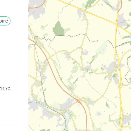
oire
 1170