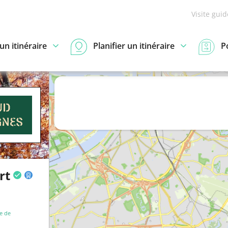
Visite gui
n itinéraire
Planifier un itinéraire
P
rt
 de