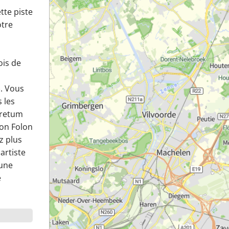
tte piste
otre
ois de
). Vous
 les
oretum
ion Folon
z plus
artiste
 une
e