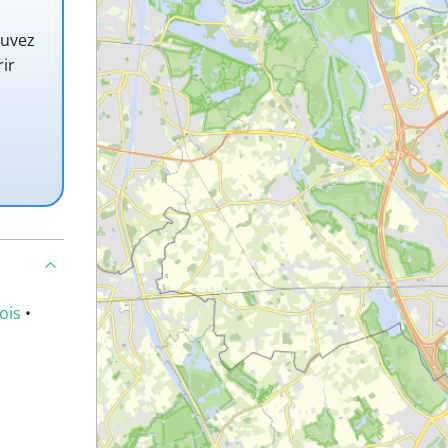
ouvez
rir
ois
•