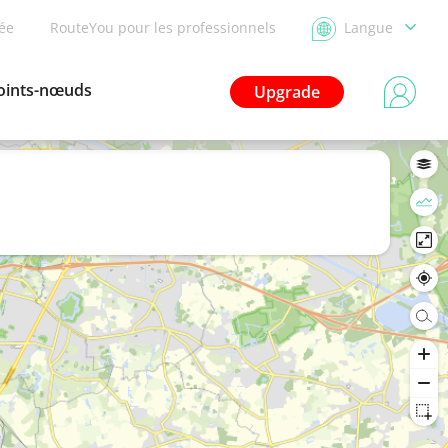
dée
RouteYou pour les professionnels
Langue
oints-nœuds
Upgrade