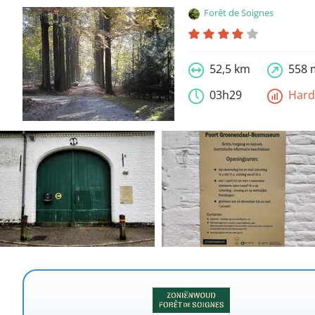
Forêt de Soignes
52,5 km
558 
03h29
Har