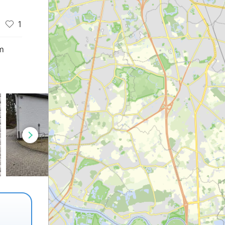
1
m
d