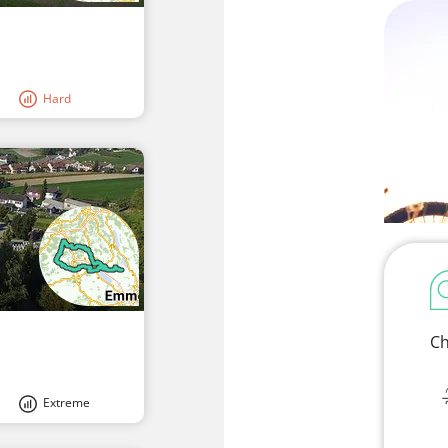
Hard
I
Ch
Extreme