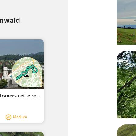
emwald
Des routes non pavées vous mèneront à travers cette région
Medium