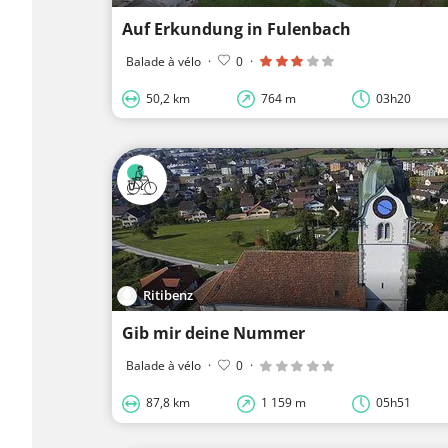
Auf Erkundung in Fulenbach
Balade à vélo
·
0
·
50,2 km
764 m
03h20
Ritibenz
Gib mir deine Nummer
Balade à vélo
·
0
·
87,8 km
1 159 m
05h51