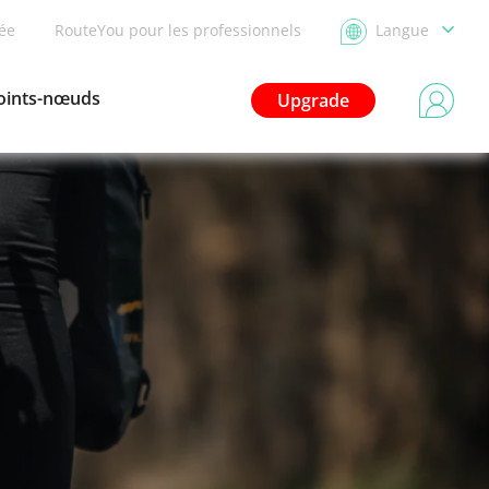
dée
RouteYou pour les professionnels
Langue
oints-nœuds
Upgrade
à