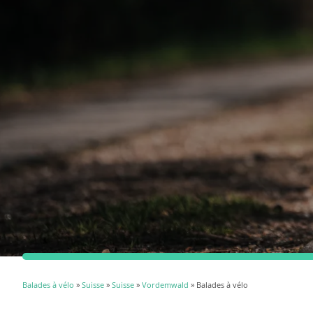
Balades à vélo
»
Suisse
»
Suisse
»
Vordemwald
» Balades à vélo