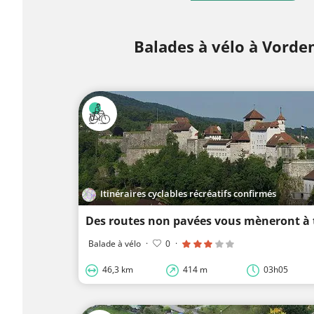
Balades à vélo à Vord
Itinéraires cyclables récréatifs confirmés
Balade à vélo
·
0
·
46,3 km
414 m
03h05