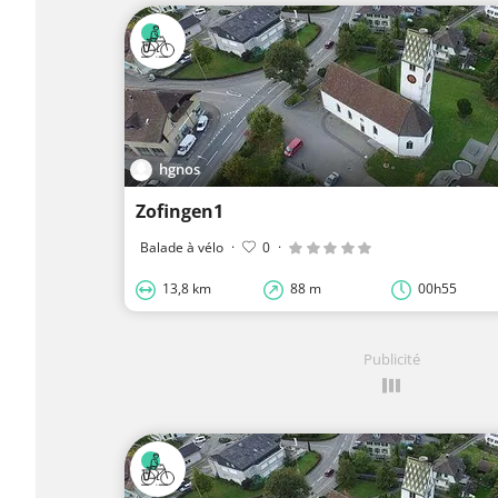
hgnos
Zofingen1
Balade à vélo
·
0
·
13,8 km
88 m
00h55
Publicité