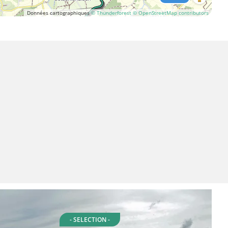
Données cartographiques
© Thunderforest
© OpenStreetMap contributors
- SELECTION -