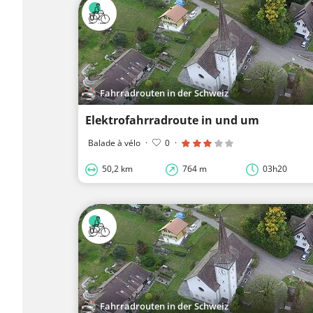
Fahrradrouten in der Schweiz
Elektrofahrradroute in und um
Balade à vélo
·
0
·
50,2 km
764 m
03h20
Fahrradrouten in der Schweiz