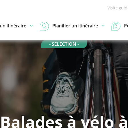
Visite gui
n itinéraire
Planifier un itinéraire
P
- SELECTION -
Balades à vélo 