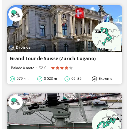
Dromos
Grand Tour de Suisse (Zurich-Lugano)
Balade à moto
·
0
·
579 km
8 523 m
09h39
Extreme