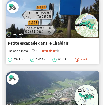
nenadst
Petite escapade dans le Chablais
Balade à moto
·
4
·
254 km
5 455 m
04h13
Hard