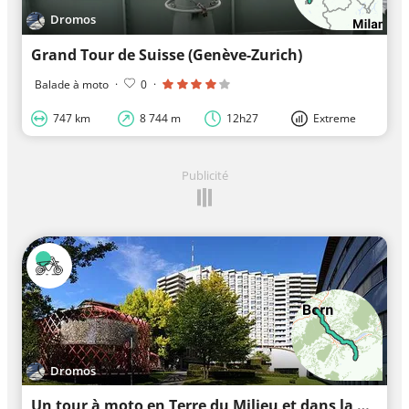
Dromos
Grand Tour de Suisse (Genève-Zurich)
Balade à moto
·
0
·
747 km
8 744 m
12h27
Extreme
Publicité
Dromos
Un tour à moto en Terre du Milieu et dans la Vallée du Hobbit