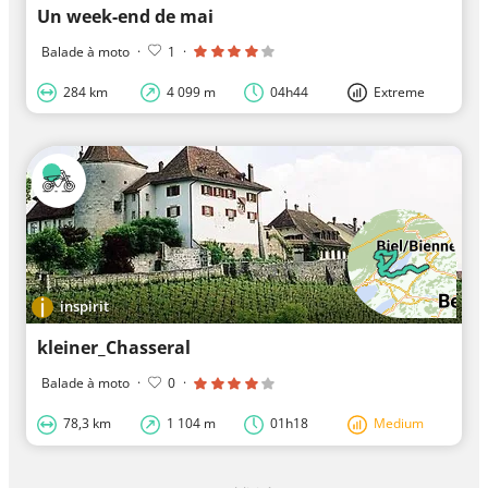
Un week-end de mai
Balade à moto
·
1
·
284 km
4 099 m
04h44
Extreme
inspirit
kleiner_Chasseral
Balade à moto
·
0
·
78,3 km
1 104 m
01h18
Medium