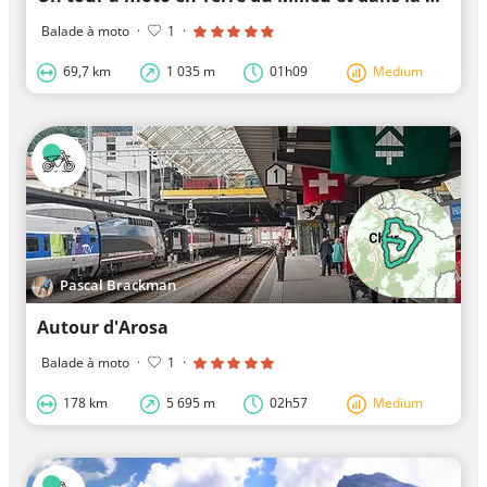
Balade à moto
·
1
·
69,7 km
1 035 m
01h09
Medium
Pascal Brackman
Autour d'Arosa
Balade à moto
·
1
·
178 km
5 695 m
02h57
Medium