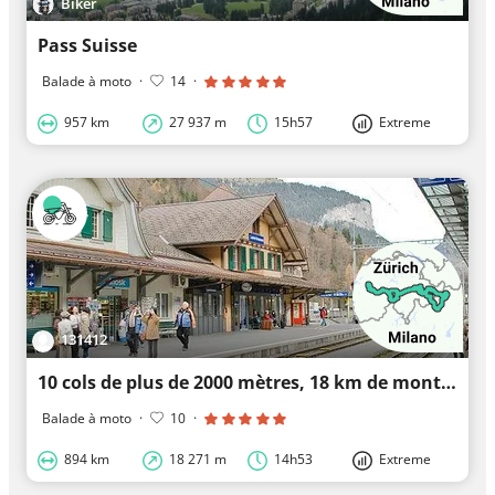
Biker
Pass Suisse
Balade à moto
·
14
·
957 km
27 937 m
15h57
Extreme
131412
10 cols de plus de 2000 mètres, 18 km de montée et de descente, 900 km de long Suisse
Balade à moto
·
10
·
894 km
18 271 m
14h53
Extreme