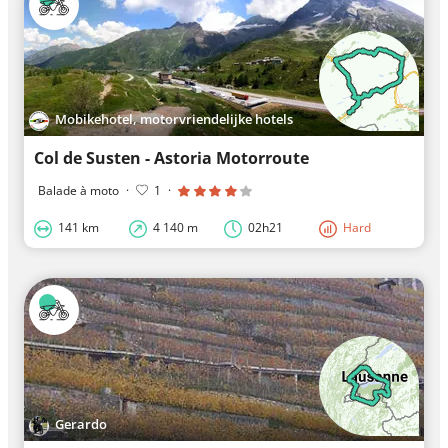
Mobikehotel, motorvriendelijke hotels
Col de Susten - Astoria Motorroute
Balade à moto
·
1
·
141 km
4 140 m
02h21
Hard
Gerardo