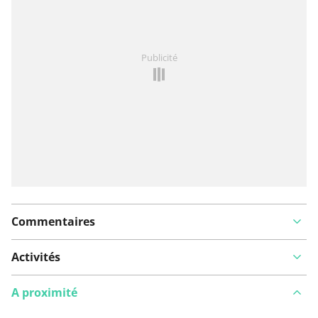
Vous avez remarqué quelque chose sur cet itinéraire ?
Publicité
Ajouter rapport
Commentaires
Activités
A proximité