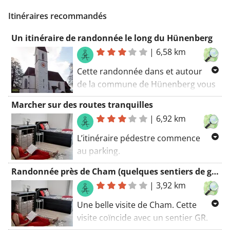
Itinéraires recommandés
Un itinéraire de randonnée le long du Hünenberg
|
6,58 km
Cette randonnée dans et autour
de la commune de Hünenberg vous
fait découvrir cette commune et ses
Marcher sur des routes tranquilles
environs. Découvrez le SwissEver
|
6,92 km
Zug Swiss Quality Hotel et ses
environs avec ce sentier de
L’itinéraire pédestre commence
randonnée. Profitez de la
au parking.
tranquillité des chemins de terre le
Sur cet itinéraire, vous découvrirez
Randonnée près de Cham (quelques sentiers de grande randonnée le long du chemin)
long de cet itinéraire. L’itinéraire
également une partie d’une piste
|
3,92 km
pédestre commence au parking.
cyclable de longue distance.
Certaines parties de cet itinéraire
Une belle visite de Cham. Cette
appartiennent à des sentiers GR
visite coïncide avec un sentier GR.
bien connus (vous verrez les