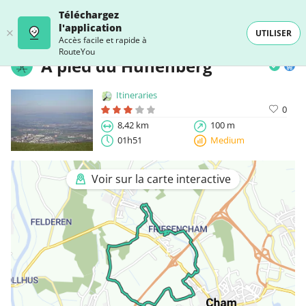
Téléchargez
l'application
UTILISER
Accès facile et rapide à
RouteYou
À pied du Hünenberg
Itineraries
0
8,42 km
100 m
01h51
Medium
Voir sur la carte interactive