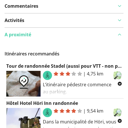
Commentaires
Activités
A proximité
Itinéraires recommandés
Tour de randonnée Stadel (aussi pour VTT - non pavé!)
|
4,75 km
L’itinéraire pédestre commence
au parking.
Tombez amoureux de la région
Hôtel Hotel Höri Inn randonnée
(Stadel). Profitez de l’itinéraire. Sur
|
9,54 km
cet itinéraire, vous découvrirez
également une partie d’une piste
Dans la municipalité de Höri, vous
cyclable de longue distance. Un bel