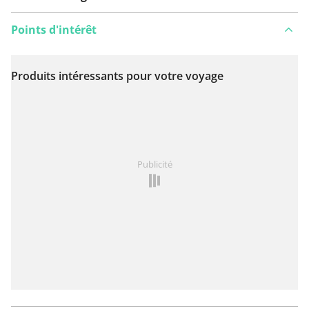
Points d'intérêt
Produits intéressants pour votre voyage
Voir sur la carte
Vous avez remarqué quelque chose sur cet itinéraire ?
Publicité
Ajouter rapport