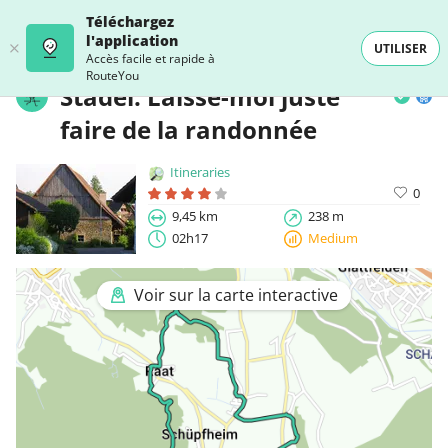
Téléchargez
l'application
UTILISER
Accès facile et rapide à
RouteYou
Stadel: Laisse-moi juste
faire de la randonnée
Itineraries
0
9,45 km
238 m
02h17
Medium
Voir sur la carte interactive