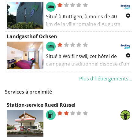
votre disposition gratuitement une
connexion Wi-Fi et un parking sur
Situé à Küttigen, à moins de 40
place.
km de la ville romaine d'Augusta
Raurica et à 49 km de la gare
Landgasthof Ochsen
principale de Zurich, l'Hotel Traube
Garni propose un jardin et met
gratuitement à votre disposition
Situé à Wölflinswil, cet hôtel de
une connexion Wi-Fi dans
campagne traditionnel dispose d'un
l'ensemble de ses locaux...
restaurant primé et d'un bar. Le
Plus d'hébergements...
jardin comprend une terrasse, un
étang et un terrain de boccia.
Services à proximité
Station-service Ruedi Rüssel