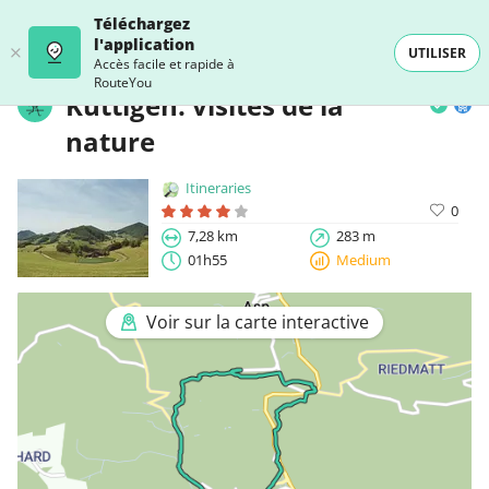
Téléchargez
l'application
UTILISER
Accès facile et rapide à
RouteYou
Küttigen: visites de la
nature
Itineraries
0
7,28 km
283 m
01h55
Medium
Voir sur la carte interactive