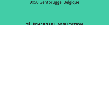
9050 Gentbrugge, Belgique
TÉLÉCHARGER L'APPLICATION
GRATUITE
SUIVEZ-NOUS SUR