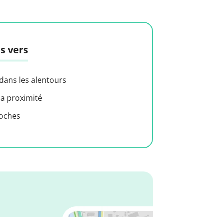
s vers
 dans les alentours
 a proximité
roches