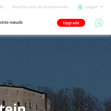
dée
RouteYou pour les professionnels
Langue
oints-nœuds
Upgrade
tein