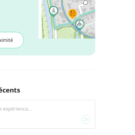
ximité
écents