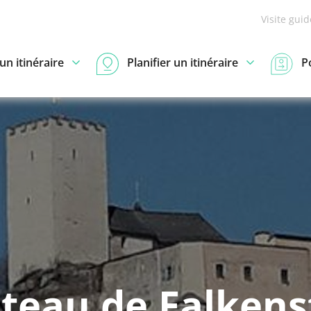
Visite gui
n itinéraire
Planifier un itinéraire
P
teau de Falkens