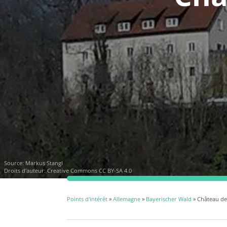
Source:
Markus Stangl
Droits d'auteur:
Creative Commons CC BY-SA 4.0
Points d'intérêt
»
Allemagne
»
Bayerischer Wald
» Château de