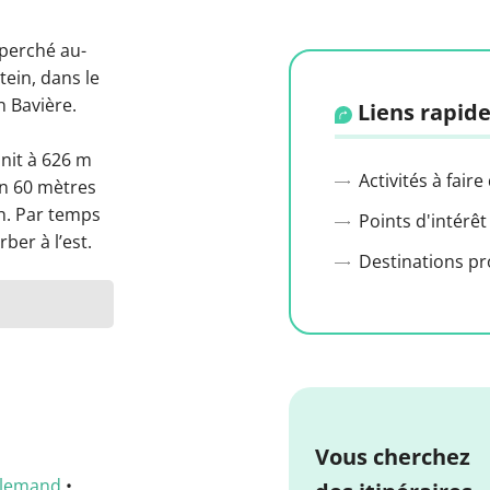
 perché au-
tein, dans le
n Bavière.
Liens rapide
nit à 626 m
Activités à faire
on 60 mètres
h. Par temps
Points d'intérêt
ber à l’est.
Destinations p
Vous cherchez
llemand
•