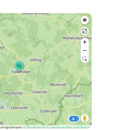
cartographiques
© Thunderforest
© OpenStreetMap contributors