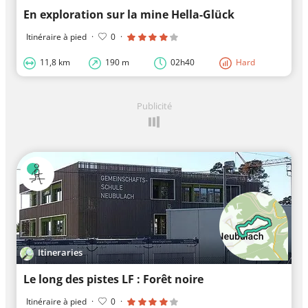
En exploration sur la mine Hella-Glück
Itinéraire à pied
·
0
·
11,8 km
190 m
02h40
Hard
Publicité
Itineraries
Le long des pistes LF : Forêt noire
Itinéraire à pied
·
0
·