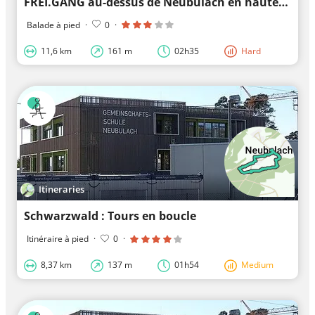
FREI.GANG au-dessus de Neubulach en hauteur ensoleillée
Balade à pied
·
0
·
11,6 km
161 m
02h35
Hard
Itineraries
Schwarzwald : Tours en boucle
Itinéraire à pied
·
0
·
8,37 km
137 m
01h54
Medium