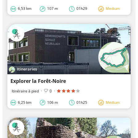
6,53 km
107 m
01h29
Medium
Itineraries
Explorer la Forêt-Noire
Itinéraire à pied
·
0
·
6,25 km
106 m
01h25
Medium