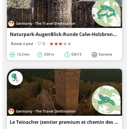
Germany - The Travel Destination
Naturpark-AugenBlick-Runde Calw-Holzbronn
Balade à pied
·
0
·
13,3 km
339 m
03h13
Extreme
Germany - The Travel Destination
Le Teinacher (sentier premium et chemin des gourmets)