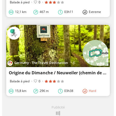
Balade à pied
·
0
·
12,1 km
467 m
03h11
Extreme
Germany - The Travel Destination
Origine du Dimanche / Neuweiler (chemin de qualité)
Balade à pied
·
0
·
15,8 km
296 m
03h38
Hard
Publicité