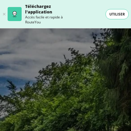
Téléchargez
l'application
UTILISER
Accès facile et rapide à
RouteYou
- SELECTION -