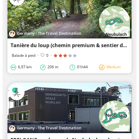
Germany - The Travel Destination
Tanière du loup (chemin premium & sentier des gourmets)
Balade à pied
·
0
·
6,97 km
206 m
01h44
Medium
Germany - The Travel Destination