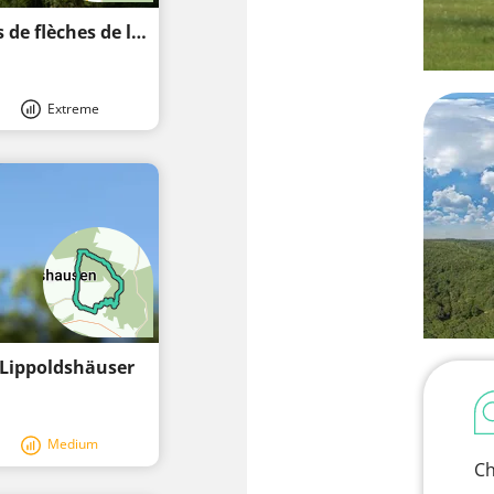
Randonnée: À l'emplacement des pointes de flèches de l'âge de pierre
Extreme
 Lippoldshäuser
Medium
Ch