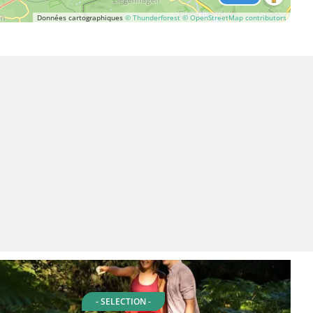
Données cartographiques
© Thunderforest
© OpenStreetMap contributors
- SELECTION -