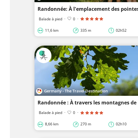
Balade à pied
·
0
·
11,6 km
335 m
02h52
Germany - The Travel Destination
Randonnée : À travers les montagnes de
Balade à pied
·
0
·
8,66 km
270 m
02h10