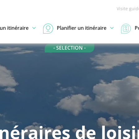
Visite gui
n itinéraire
Planifier un itinéraire
P
- SELECTION -
inéraires de loisi