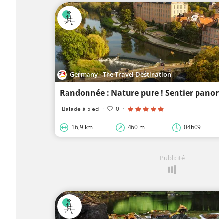
Germany - The Travel Destination
Balade à pied
·
0
·
16,9 km
460 m
04h09
Publicité