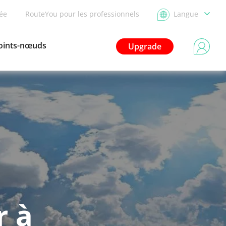
dée
RouteYou pour les professionnels
Langue
oints-nœuds
Upgrade
r à