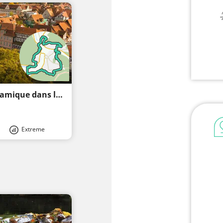
Randonnée : Nature pure ! Sentier panoramique dans les forêts de Hann. Münden
Extreme