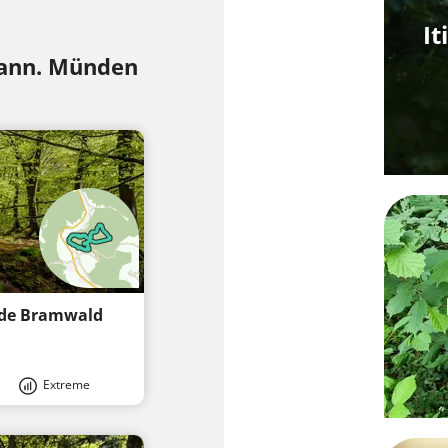
It
 Hann. Münden
t de Bramwald
Extreme