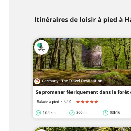
Itinéraires de loisir à pied à
Germany - The Travel Destination
Se promener féeriquement dans la forê
Balade à pied
·
0
·
13,4 km
360 m
03h16