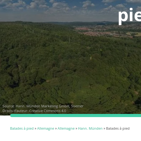
pi
Source:
Hann. Münden Marketing GmbH, Soemer
Droits d'auteur: Creative Commons 4.0
Balades à pied
»
Allemagne
»
Allemagne
»
Hann. Münden
» Balades à pied