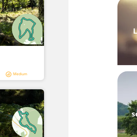
L
Medium
s