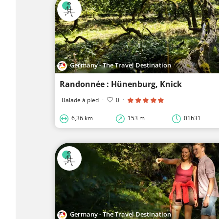
Germany - The Travel Destination
Randonnée : Hünenburg, Knick
Balade à pied
·
0
·
6,36 km
153 m
01h31
Germany - The Travel Destination