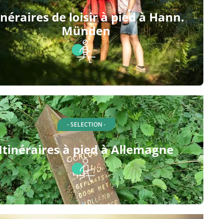
inéraires de loisir à pied à Hann.
Münden
- SELECTION -
Itinéraires à pied à Allemagne