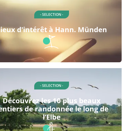
- SELECTION -
ieux d'intérêt à Hann. Münden
- SELECTION -
Découvrez les 10 plus beaux
entiers de randonnée le long de
l’Elbe