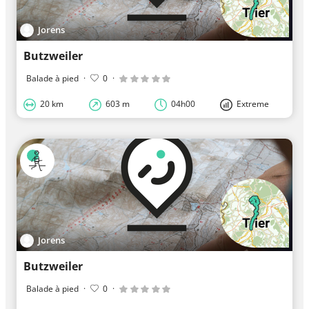
Jorens
Butzweiler
Balade à pied
·
0
·
20 km
603 m
04h00
Extreme
Jorens
Butzweiler
Balade à pied
·
0
·