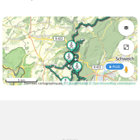
PLUS
5 km
Données cartographiques
© Thunderforest
© OpenStreetMap contributors