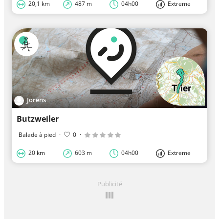
20,1 km
487 m
04h00
Extreme
Jorens
Butzweiler
Balade à pied
·
0
·
20 km
603 m
04h00
Extreme
Publicité