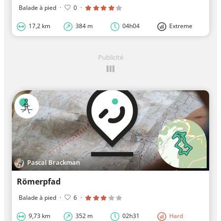
Balade à pied
·
0
·
17,2 km
384 m
04h04
Extreme
Publicité
Pascal Brackman
Römerpfad
Balade à pied
·
6
·
9,73 km
352 m
02h31
Hard