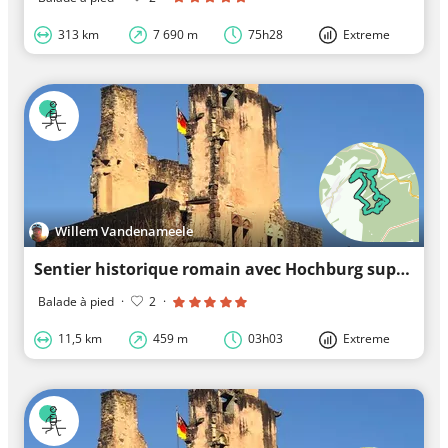
313 km
7 690 m
75h28
Extreme
Willem Vandenameele
Sentier historique romain avec Hochburg supplémentaire - sentier de randonnée premium certifié
Balade à pied
·
2
·
11,5 km
459 m
03h03
Extreme