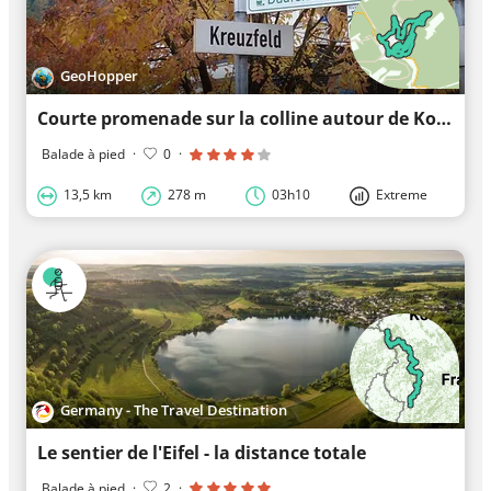
GeoHopper
Courte promenade sur la colline autour de Kordel
Balade à pied
·
0
·
13,5 km
278 m
03h10
Extreme
Germany - The Travel Destination
Le sentier de l'Eifel - la distance totale
Balade à pied
·
2
·