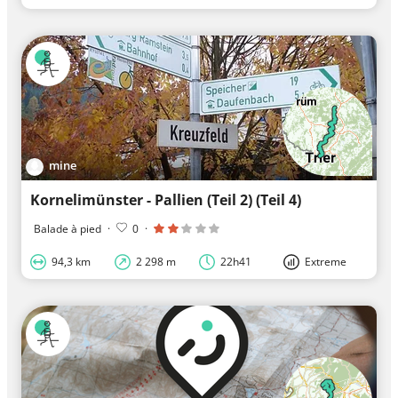
mine
Kornelimünster - Pallien (Teil 2) (Teil 4)
Balade à pied
·
0
·
94,3 km
2 298 m
22h41
Extreme