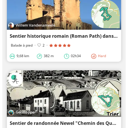
Willem Vandenameele
Sentier historique romain (Roman Path) dans le Butzerbachtal - sentier de randonnée certifié premium
Balade à pied
·
2
·
9,68 km
382 m
02h34
Hard
GeoHopper
Sentier de randonnée Newel "Chemin des Quatre Villages"