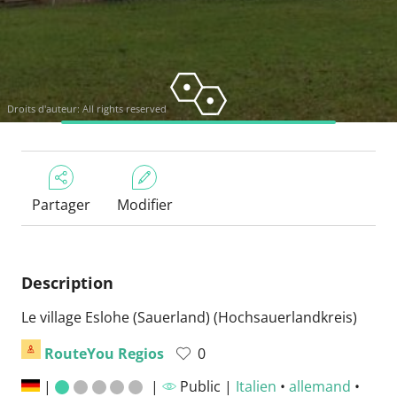
Droits d'auteur: All rights reserved
Partager
Modifier
Description
Le village Eslohe (Sauerland) (Hochsauerlandkreis)
RouteYou Regios
0
|
|
Public |
Italien
•
allemand
•