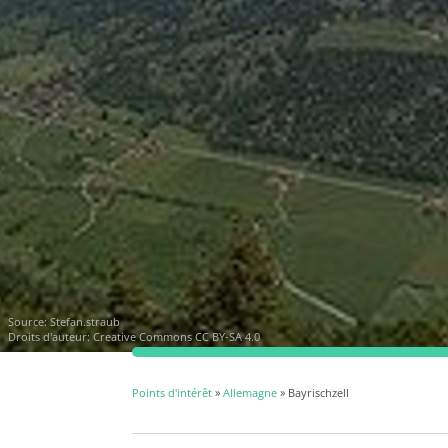
Source:
Stefan.straub
Droits d'auteur:
Creative Commons CC BY-SA 4.0
Points d'intérêt
»
Allemagne
» Bayrischzell