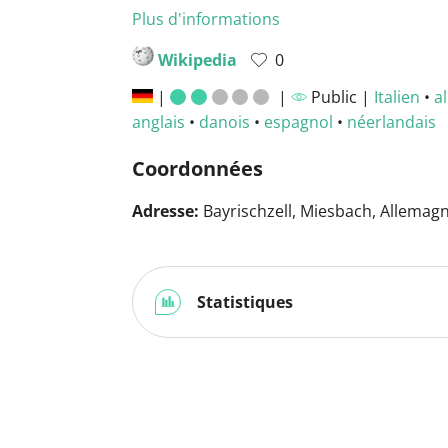
Plus d'informations
Wikipedia
0
|
|
Public |
Italien
•
a
anglais
•
danois
•
espagnol
•
néerlandais
Coordonnées
Adresse:
Bayrischzell, Miesbach, Allemag
Statistiques