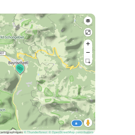
cartographiques
© Thunderforest
© OpenStreetMap contributors