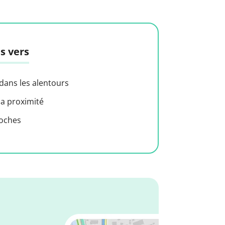
s vers
 dans les alentours
 a proximité
roches