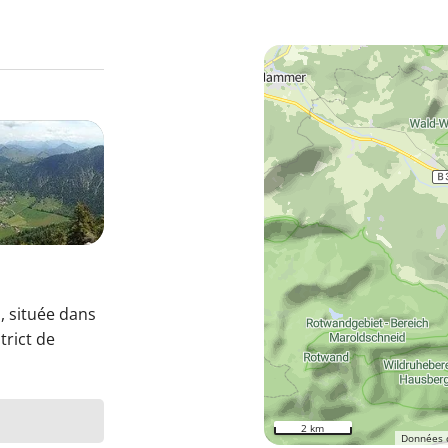
, située dans
trict de
2 km
Données 