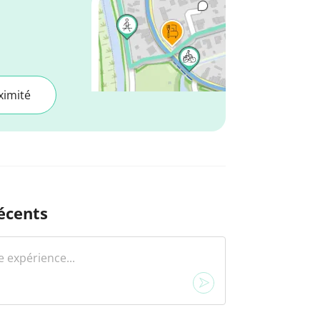
ximité
écents