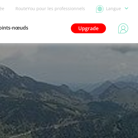
dée
RouteYou pour les professionnels
Langue
oints-nœuds
Upgrade