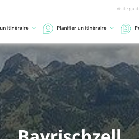
Visite gui
n itinéraire
Planifier un itinéraire
P
Bayrischzell