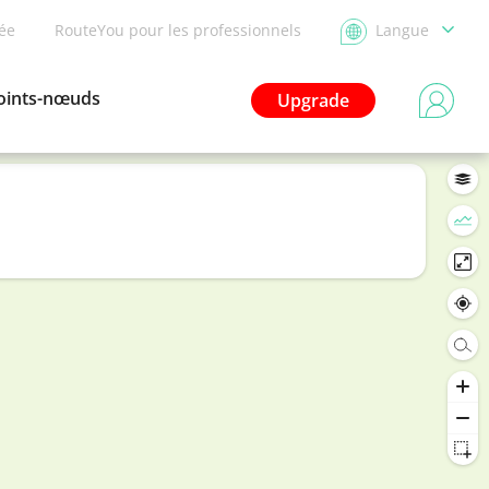
dée
RouteYou pour les professionnels
Langue
oints-nœuds
Upgrade