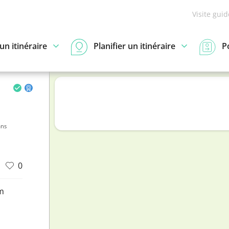
Visite gui
n itinéraire
Planifier un itinéraire
P
ans
0
m