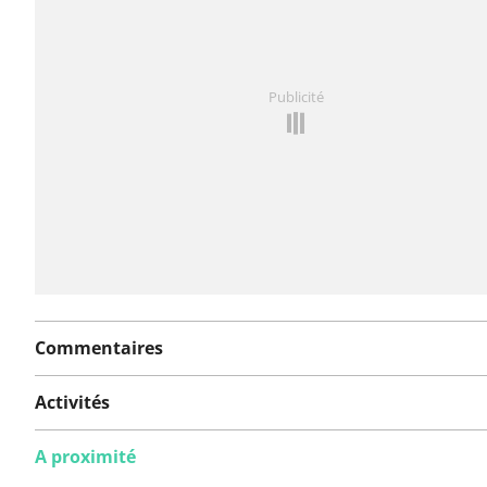
Vous avez remarqué quelque chose sur cet itinéraire ?
Publicité
rapport
Commentaires
Activités
A proximité