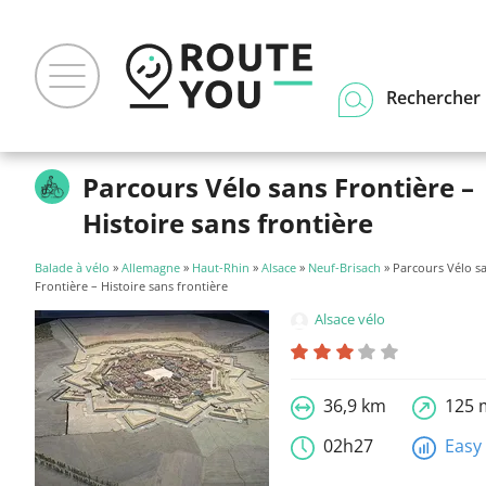
Rechercher u
Parcours Vélo sans Frontière –
Histoire sans frontière
Balade à vélo
»
Allemagne
»
Haut-Rhin
»
Alsace
»
Neuf-Brisach
» Parcours Vélo s
Frontière – Histoire sans frontière
Alsace vélo
36,9 km
125 
02h27
Easy