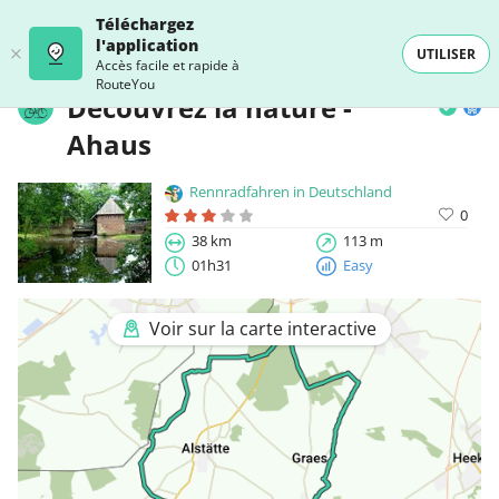
Téléchargez
l'application
UTILISER
Accès facile et rapide à
RouteYou
Découvrez la nature -
Ahaus
Rennradfahren in Deutschland
0
38 km
113 m
01h31
Easy
Voir sur la carte interactive