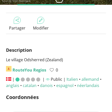
Source:
Visit Denmark
Partager
Modifier
Description
Le village Odsherred (Zealand)
RouteYou Regios
0
|
|
Public |
Italien
•
allemand
•
anglais
•
catalan
•
danois
•
espagnol
•
néerlandais
Coordonnées