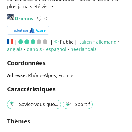
plus jamais été visité.
Dromos
0
Traduit par
Azure
|
|
Public |
Italien
•
allemand
•
anglais
•
danois
•
espagnol
•
néerlandais
Coordonnées
Adresse:
Rhône-Alpes, France
Caractéristiques
Saviez-vous que...
Sportif
Thèmes