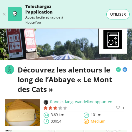
Téléchargez
l'application
UTILISER
Accès facile et rapide à
RouteYou
Découvrez les alentours le
long de l’Abbaye « Le Mont
des Cats »
Rondjes langs wandelknooppunten
0
3,69 km
101 m
00h54
Medium