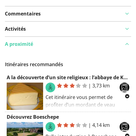
Commentaires
Activités
A proximité
Itinéraires recommandés
A la découverte d’un site religieux : l’abbaye de Katsberg
|
3,73 km
Cet itinéraire vous permet de
profiter d’un mordant de veau
(Catsberg). Assurez-vous de
Découvrez Boeschepe
regarder autour de vous. Sinon,
|
4,14 km
vous manquerez quelques joyaux le
long de cet itinéraire. Vous ne vous