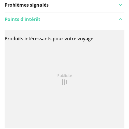
Problèmes signalés
Points d'intérêt
Produits intéressants pour votre voyage
Voir sur la carte
Vous avez remarqué quelque chose sur cet itinéraire ?
Publicité
Ajouter rapport