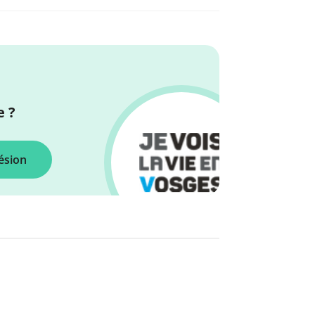
 ?
ésion