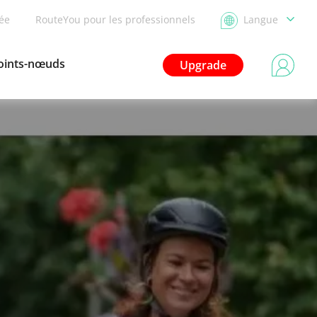
dée
RouteYou pour les professionnels
Langue
oints-nœuds
Upgrade