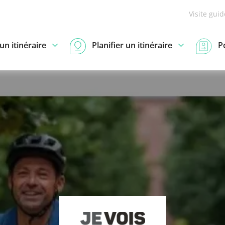
Visite gui
n itinéraire
Planifier un itinéraire
P