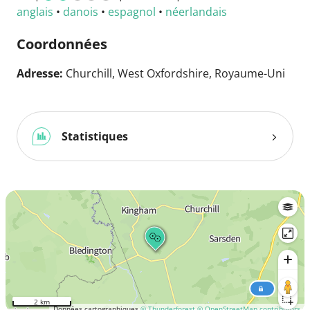
anglais
•
danois
•
espagnol
•
néerlandais
Coordonnées
Adresse:
Churchill, West Oxfordshire, Royaume-Uni
Statistiques
2 km
Données cartographiques
© Thunderforest
© OpenStreetMap contributors