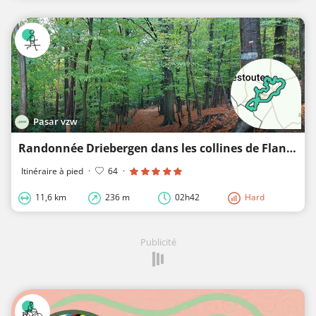
Pasar vzw
Randonnée Driebergen dans les collines de Flandre occidentale
Itinéraire à pied
·
64
·
11,6 km
236 m
02h42
Hard
Publicité