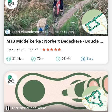
Sport Vlaanderen - mountainbike routes
MTB Middelkerke : Norbert Dedeckere • Boucle bleue
Parcours VTT
·
21
·
31,4 km
79 m
01h44
Easy
Toerisme Middelkerke