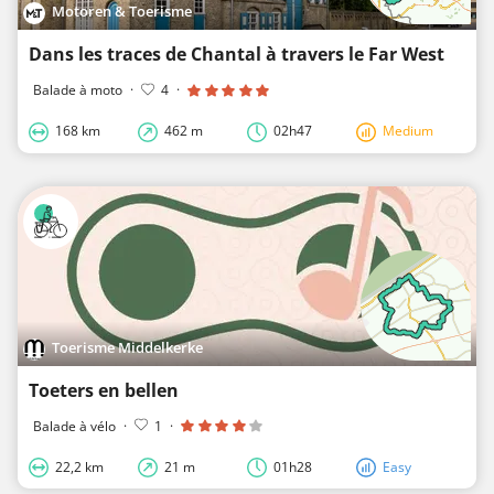
Motoren & Toerisme
Dans les traces de Chantal à travers le Far West
Balade à moto
·
4
·
168 km
462 m
02h47
Medium
Toerisme Middelkerke
Toeters en bellen
Balade à vélo
·
1
·
22,2 km
21 m
01h28
Easy