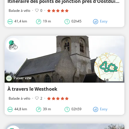
Itinéraire des points de jonction près d'Oostduinkerke
Balade à vélo
·
0
·
41,4 km
19 m
02h45
Easy
Pasar vzw
À travers le Westhoek
Balade à vélo
·
2
·
44,8 km
39 m
02h59
Easy