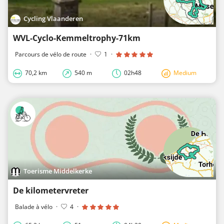
Cycling Vlaanderen
WVL-Cyclo-Kemmeltrophy-71km
Parcours de vélo de route
·
1
·
70,2 km
540 m
02h48
Medium
Toerisme Middelkerke
De kilometervreter
Balade à vélo
·
4
·