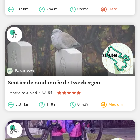
107 km
264 m
05h58
Hard
Pasar vzw
Sentier de randonnée de Tweebergen
Itinéraire à pied
·
64
·
7,31 km
118 m
01h39
Medium