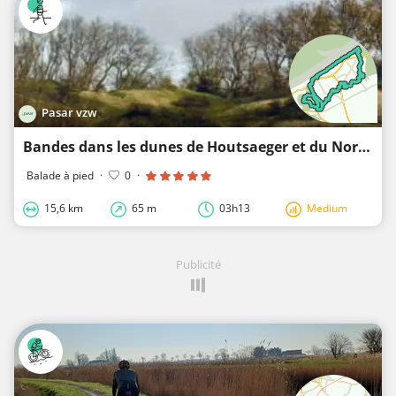
Pasar vzw
Bandes dans les dunes de Houtsaeger et du Nord
Balade à pied
·
0
·
15,6 km
65 m
03h13
Medium
Publicité