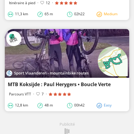
Itinéraire à pied
·
12
·
11,3 km
65 m
02h22
Medium
Sport Vlaanderen - mountainbike routes
MTB Koksijde : Paul Herygers • Boucle Verte
Parcours VTT
·
7
·
12,8 km
48 m
00h42
Easy
Publicité