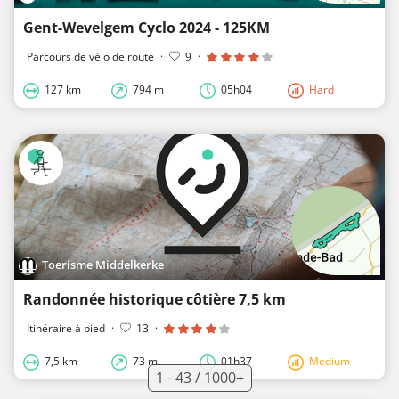
Gent-Wevelgem Cyclo 2024 - 125KM
Parcours de vélo de route
·
9
·
127 km
794 m
05h04
Hard
Toerisme Middelkerke
Randonnée historique côtière 7,5 km
Itinéraire à pied
·
13
·
7,5 km
73 m
01h37
Medium
1 - 43 / 1000+