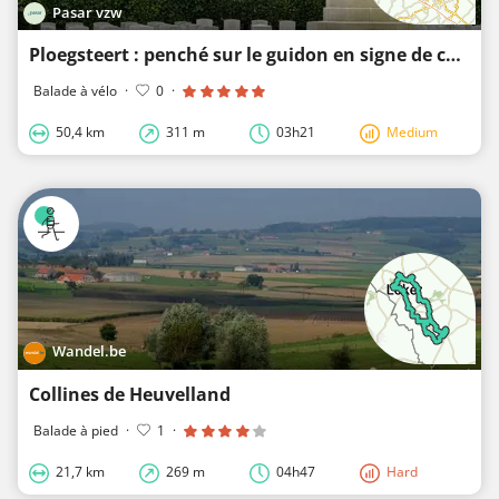
Pasar vzw
Ploegsteert : penché sur le guidon en signe de colère
Balade à vélo
·
0
·
50,4 km
311 m
03h21
Medium
Wandel.be
Collines de Heuvelland
Balade à pied
·
1
·
21,7 km
269 m
04h47
Hard