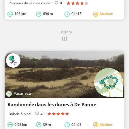
Parcours de vélo de route
·
0
·
106 km
696 m
04h15
Medium
Publicité
Pasar vzw
Randonnée dans les dunes à De Panne
Balade à pied
·
4
·
9,98 km
39 m
02h03
Medium