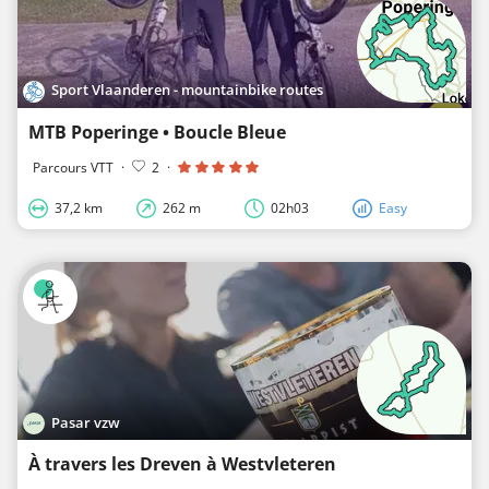
Sport Vlaanderen - mountainbike routes
MTB Poperinge • Boucle Bleue
Parcours VTT
·
2
·
37,2 km
262 m
02h03
Easy
Pasar vzw
À travers les Dreven à Westvleteren