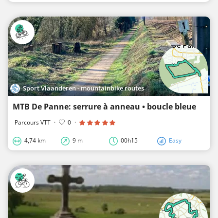
Sport Vlaanderen - mountainbike routes
MTB De Panne: serrure à anneau • boucle bleue
Parcours VTT
·
0
·
4,74 km
9 m
00h15
Easy