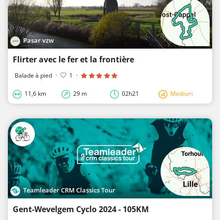
Pasar vzw
Flirter avec le fer et la frontière
Balade à pied
·
1
·
11,6 km
29 m
02h21
Medium
Teamleader CRM Classics Tour
Gent-Wevelgem Cyclo 2024 - 105KM