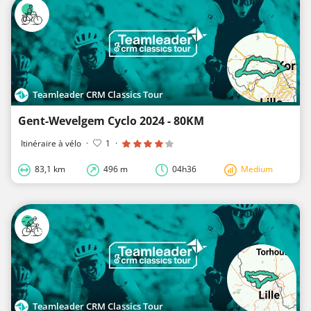
Teamleader CRM Classics Tour
Gent-Wevelgem Cyclo 2024 - 80KM
Itinéraire à vélo
·
1
·
83,1 km
496 m
04h36
Medium
Teamleader CRM Classics Tour