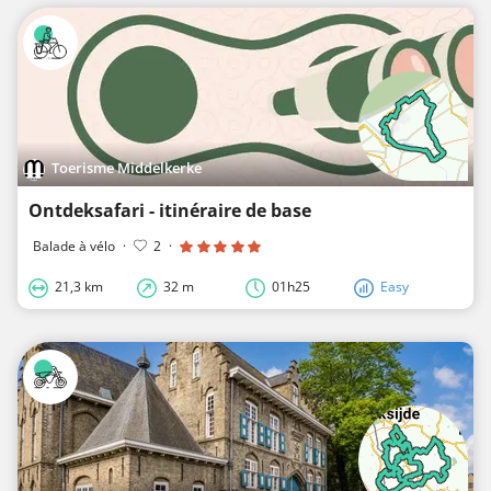
Toerisme Middelkerke
Ontdeksafari - itinéraire de base
Balade à vélo
·
2
·
21,3 km
32 m
01h25
Easy