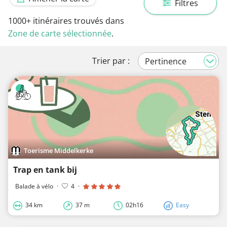
Filtres
1000+
itinéraires trouvés dans
Zone de carte sélectionnée
.
Trier par :
Toerisme Middelkerke
Trap en tank bij
Balade à vélo
·
4
·
34 km
37 m
02h16
Easy