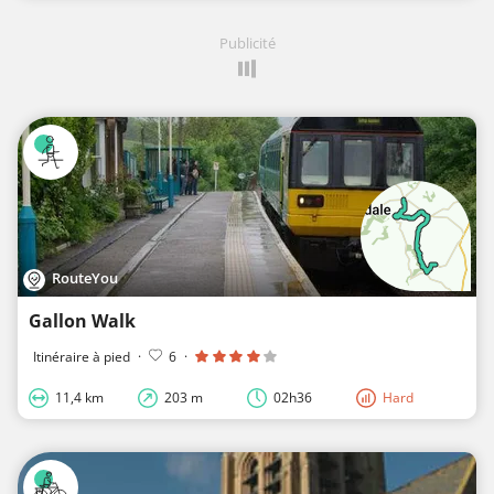
Publicité
RouteYou
Gallon Walk
Itinéraire à pied
·
6
·
11,4 km
203 m
02h36
Hard