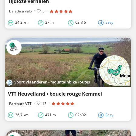
Tijdloze verhalen
Balade à vélo
·
3
·
34,2 km
27 m
02h16
Easy
Sport Vlaanderen - mountainbike routes
VTT Heuvelland • boucle rouge Kemmel
Parcours VTT
·
13
·
36,7 km
471 m
02h02
Easy