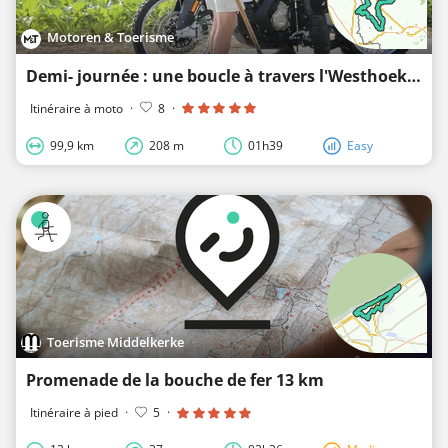
Motoren & Toerisme
Demi- journée : une boucle à travers l'Westhoek depuis Veurne
Itinéraire à moto
·
8
·
99,9 km
208 m
01h39
Easy
Toerisme Middelkerke
Promenade de la bouche de fer 13 km
Itinéraire à pied
·
5
·