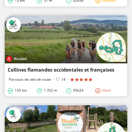
13 km
37 m
02h36
Medium
Routen
Collines flamandes occidentales et françaises
Parcours de vélo de route
·
14
·
135 km
1 352 m
05h24
Hard