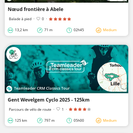
Nœud frontière à Abele
Balade à pied
·
0
·
13,2 km
71 m
02h45
Medium
Teamleader CRM Classics Tour
Gent Wevelgem Cyclo 2025 - 125km
Parcours de vélo de route
·
1
·
125 km
797 m
05h00
Medium