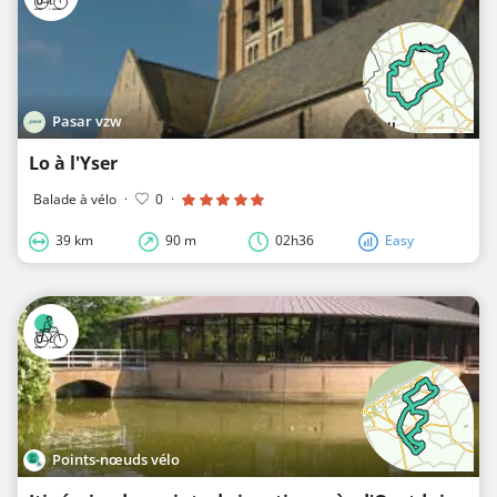
Pasar vzw
Lo à l'Yser
Balade à vélo
·
0
·
39 km
90 m
02h36
Easy
Points-nœuds vélo