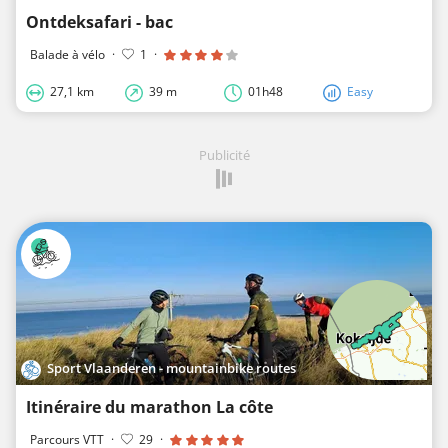
Ontdeksafari - bac
Balade à vélo
·
1
·
27,1 km
39 m
01h48
Easy
Publicité
Sport Vlaanderen - mountainbike routes
Itinéraire du marathon La côte
Parcours VTT
·
29
·