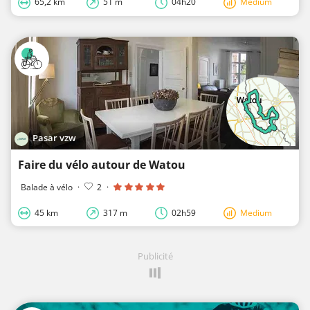
65,2 km
51 m
04h20
Medium
Pasar vzw
Faire du vélo autour de Watou
Balade à vélo
·
2
·
45 km
317 m
02h59
Medium
Publicité