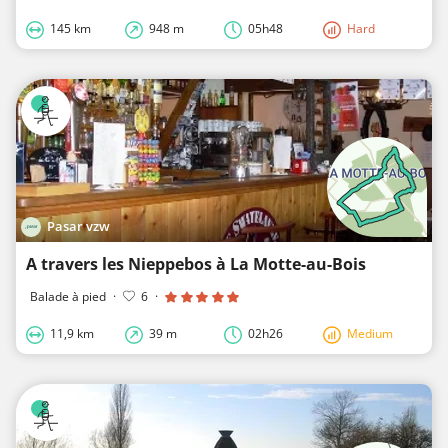
145 km
948 m
05h48
Hard
Pasar vzw
A travers les Nieppebos à La Motte-au-Bois
Balade à pied
·
6
·
11,9 km
39 m
02h26
Medium