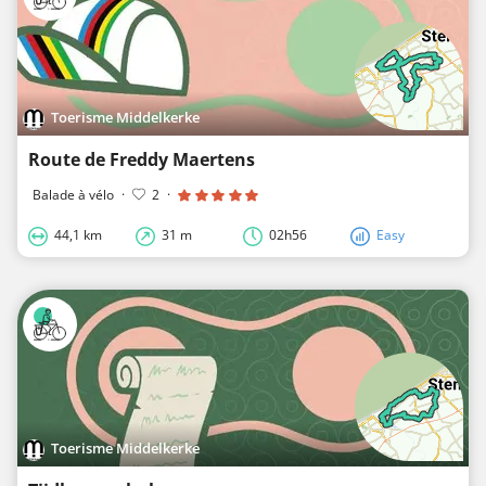
Toerisme Middelkerke
Route de Freddy Maertens
Balade à vélo
·
2
·
44,1 km
31 m
02h56
Easy
Toerisme Middelkerke