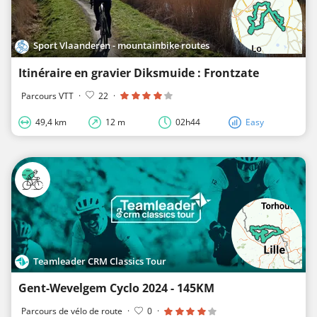
Sport Vlaanderen - mountainbike routes
Itinéraire en gravier Diksmuide : Frontzate
Parcours VTT
·
22
·
49,4 km
12 m
02h44
Easy
Teamleader CRM Classics Tour
Gent-Wevelgem Cyclo 2024 - 145KM
Parcours de vélo de route
·
0
·