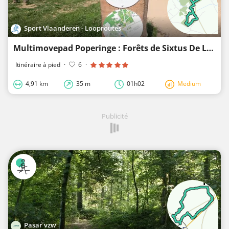
Sport Vlaanderen - Looproutes
Multimovepad Poperinge : Forêts de Sixtus De Lovie
Itinéraire à pied
·
6
·
4,91 km
35 m
01h02
Medium
Publicité
Pasar vzw