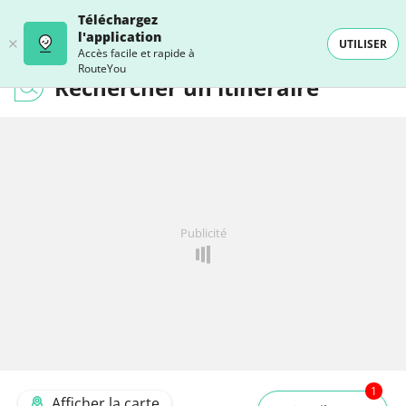
Téléchargez
l'application
UTILISER
Accès facile et rapide à
RouteYou
Rechercher un itinéraire
Publicité
1
Afficher la carte