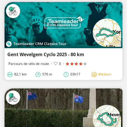
Teamleader CRM Classics Tour
Gent Wevelgem Cyclo 2025 - 80 km
Parcours de vélo de route
·
0
·
82,1 km
576 m
03h17
Medium