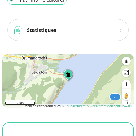
Statistiques
2 km
Données cartographiques
© Thunderforest
© OpenStreetMap contributors