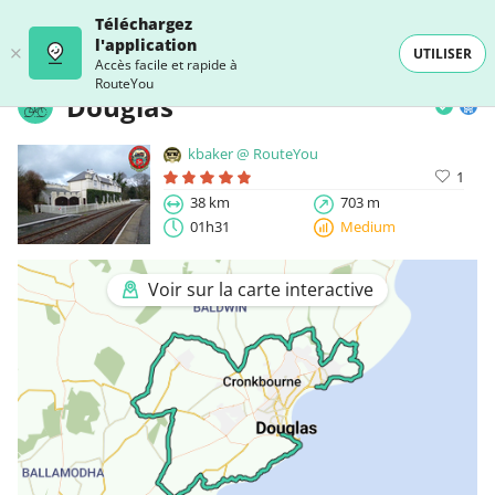
Téléchargez
l'application
UTILISER
Accès facile et rapide à
RouteYou
Douglas
kbaker @ RouteYou
1
38 km
703 m
01h31
Medium
Voir sur la carte interactive