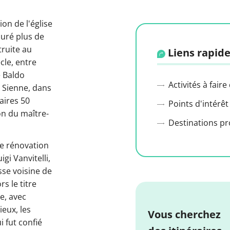
on de l'église
duré plus de
truite au
Liens rapide
cle, entre
e Baldo
Activités à faire
e Sienne, dans
aires 50
Points d'intérêt
on du maître-
Destinations p
ne rénovation
gi Vanvitelli,
isse voisine de
rs le titre
le, avec
ieux, les
Vous cherchez
 fut confié