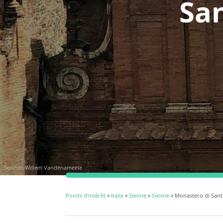
San
Source: Willem Vandenameele
Points d'intérêt
»
Italie
»
Sienne
»
Sienne
» Monastero di Sant