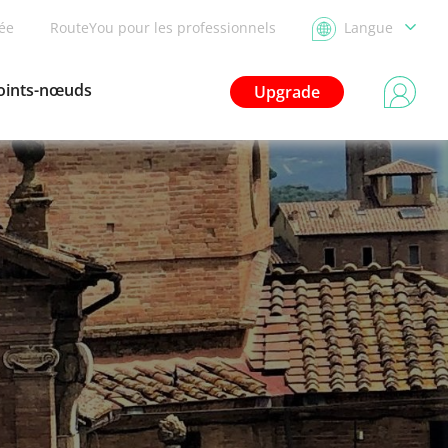
dée
RouteYou pour les professionnels
Langue
oints-nœuds
Upgrade