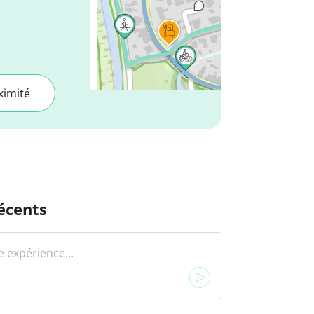
ximité
écents