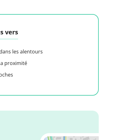
s vers
 dans les alentours
 a proximité
roches