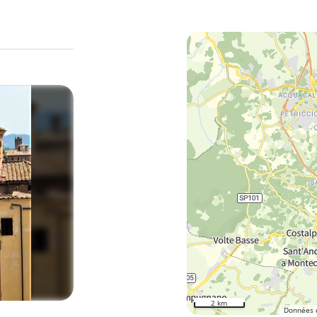
2 km
Données 