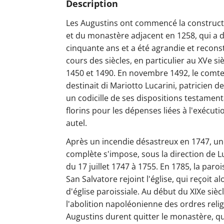
Description
Les Augustins ont commencé la constructi
et du monastère adjacent en 1258, qui a 
cinquante ans et a été agrandie et recons
cours des siècles, en particulier au XVe siè
1450 et 1490. En novembre 1492, le comt
destinait di Mariotto Lucarini, patricien d
un codicille de ses dispositions testament
florins pour les dépenses liées à l'exécuti
autel.
Après un incendie désastreux en 1747, u
complète s'impose, sous la direction de Lui
du 17 juillet 1747 à 1755. En 1785, la paro
San Salvatore rejoint l'église, qui reçoit alo
d'église paroissiale. Au début du XIXe sièc
l'abolition napoléonienne des ordres relig
Augustins durent quitter le monastère, qui