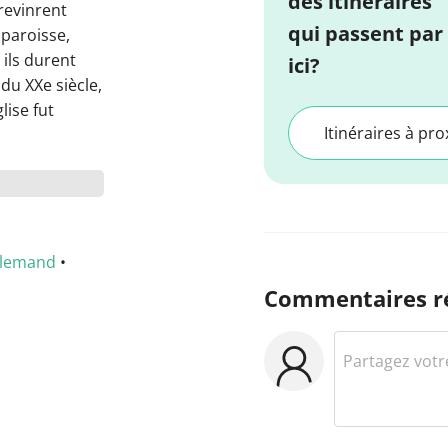
des itinéraires
revinrent
qui passent par
 paroisse,
ils durent
ici?
 du XXe siècle,
glise fut
Itinéraires à pro
llemand
•
Commentaires r