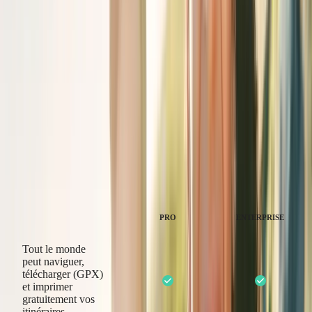
User Feedback:
Receive bug reports, suggestions, and
glowing reviews in a structured way—ready for follow-up,
analysis, and action.
Thanks to the RouteYou Enterprise
We manage our r
solution, we no longer need to invest in
with a single cl
developing our own route planner. It
everywhere. That
saves us a tremendous amount of time
invaluable to ou
and IT costs.
·
Tina R.
·
Guillaume V.
ROUTEYOU ENTERPRISE
YOUR SOLUTION
PRO
ENTERPRISE
Tout le monde
peut naviguer,
télécharger (GPX)
et imprimer
gratuitement vos
itinéraires