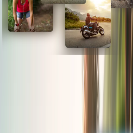
CONNECT WITH YOUR
AUDIENCE
THROUGH ROUTEYOU
RouteYou is home to
15 million outdoor enthusiasts
actively
searching for routes and inspiration.
→ We give you the tools to segment this massive audience and
deliver your message through
targeted campaigns
—reaching the
right people at the right moment in our active community.