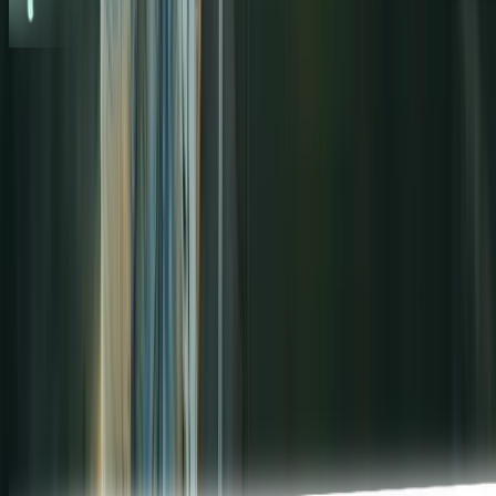
ONGOING GUIDANCE
& FOLLOW-UP
Your success is our priority.
Active guidance:
we provide continuous support through
webinars and weekly tips & tricks.
Joint analysis:
each year, we review your performance
together and explore how to make the most of RouteYou.