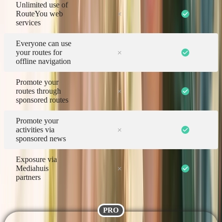
Unlimited use of
RouteYou web
services
Everyone can use
your routes for
offline navigation
Promote your
routes through
sponsored routes
Promote your
activities via
sponsored news
Exposure via
Mediahuis
partners
PRO