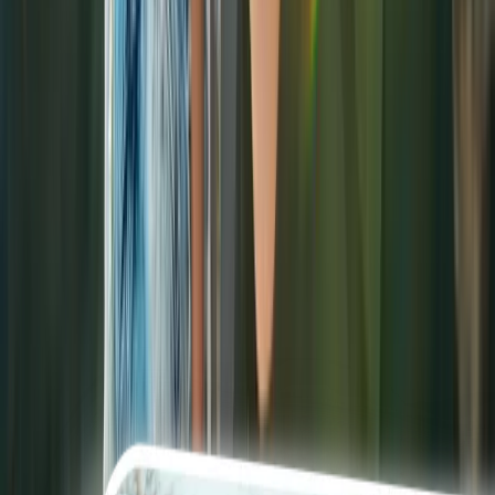
enthusiasts actively seeking routes, inspiration, and outdoor
experiences.
Massive reach:
RouteYou attracts over 15 million unique
visitors per year. All of these users can discover and use your
routes for free—giving you a massive boost on top of your
own channels.
Proven popularity:
High-quality routes from tourism boards
are used 1,000 to 5,000 times a year, exclusively through the
RouteYou platform.
Promo boost:
Beyond your organic growth, your content is
actively promoted via Sponsored News and Sponsored Routes,
backed by extensive visibility through Mediahuis media
channels.