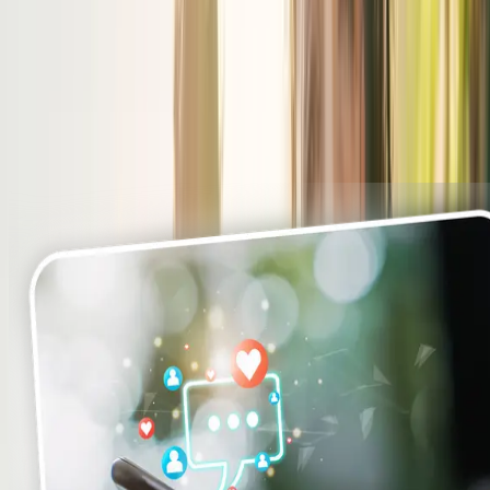
usage continue to grow organically.
Guaranteed boost:
With Enterprise, amplify your organic
growth through sponsored routes, sponsored news, and media
exposure via our Mediahuis partners.
Analytics & follow-up:
Track the performance of your content
and campaigns with comprehensive statistics, and optimize
continuously to maximize impact.