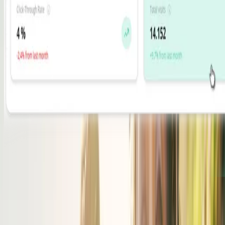
VISIBILITY
AND PROMOTION
Standout content:
We help you present your content
professionally and in high quality, ensuring discoverability and