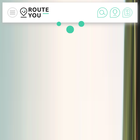
RouteYou
›
Enterprise
WHAT IS ROUTEYOU
ENTERPRISE
YOUR ROUTES, PROMOTED AND
SEAMLESSLY INTEGRATED INTO
YOUR WEBSITE.
Massive media & promo boost
GUARANTEED REACH via RouteYou and its media partners.
External integration
Show your routes on your OWN WEBSITE, powered by
RouteYou’s robust, enterprise-ready functionality.