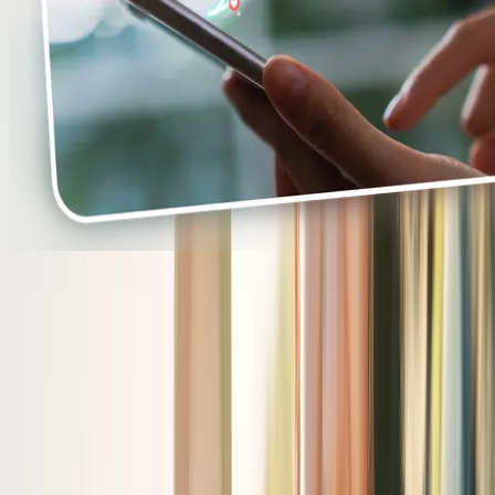
READY-TO-USE FUNCTIONALITY
&
CENTRALIZED MANAGEMENT
Advanced Plugins:
Showcase routes, POIs, and interactive
features within your own digital environment, fully customized
to match your brand identity.
Web Services:
Manage all your routes and POIs centrally and
automatically sync them to your website, app, and other
connected channels.