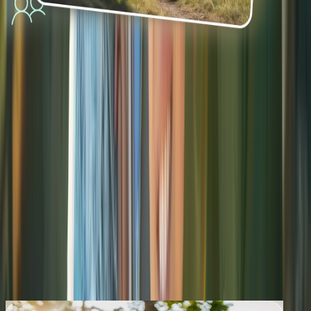
A FLYING START
& PERSONAL
SUPPORT
As an Enterprise client, you’ll integrate RouteYou seamlessly within
your own environment, backed by direct access to deep technical
expertise and reliable support.
Tailored integration support:
Get technical assistance and
expert advice to ensure RouteYou integrates perfectly with
your existing systems.
Always up-to-date:
Enjoy unlimited access to every new
feature, improvement, and platform update we roll out.
Priority Support Guarantee:
Get direct answers to your
questions within one business day, including the option for an
online training session.