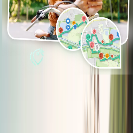
FOR PROFESSIONAL ORGANIZATIONS
LOOKING TO MAXIMIZE
FUNCTIONALITY AND PROMOTION
Reach your audience through RouteYou and our media partners,
showcase your routes on your own website with powerful
RouteYou features, and manage everything centrally with automatic
updates across all your channels.