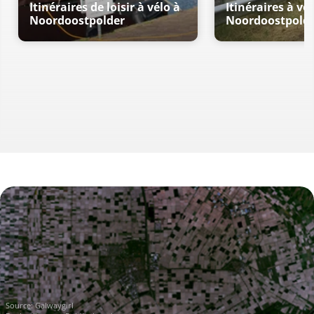
Itinéraires de loisir à vélo à
Itinéraires à vél
Noordoostpolder
Noordoostpold
Source:
Galwaygirl