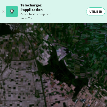
Téléchargez
l'application
UTILISER
Accès facile et rapide à
RouteYou