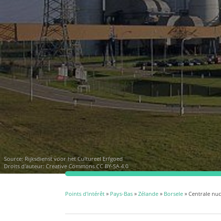
Source:
Rijksdienst voor het Cultureel Erfgoed
Droits d'auteur:
Creative Commons CC BY-SA 4.0
Points d'intérêt
»
Pays-Bas
»
Zélande
»
Borsele
» Centrale nuc