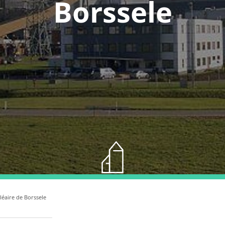
Borssele
léaire de Borssele