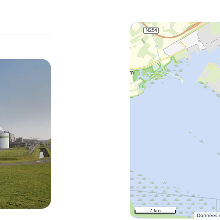
2 km
Données 