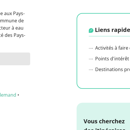
ée aux Pays-
 commune de
acteur à eau
Liens rapide
té des Pays-
Activités à faire
Points d'intérêt
Destinations p
llemand
•
Vous cherchez