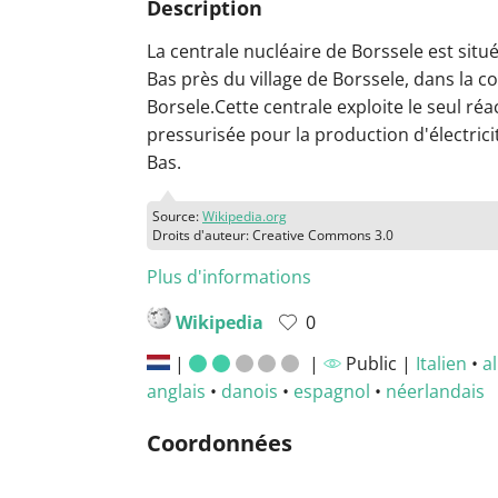
Description
La centrale nucléaire de Borssele est situ
Bas près du village de Borssele, dans la
Borsele.Cette centrale exploite le seul ré
pressurisée pour la production d'électrici
Bas.
Source:
Wikipedia.org
Droits d'auteur: Creative Commons 3.0
Plus d'informations
Wikipedia
0
|
|
Public |
Italien
•
a
anglais
•
danois
•
espagnol
•
néerlandais
Coordonnées