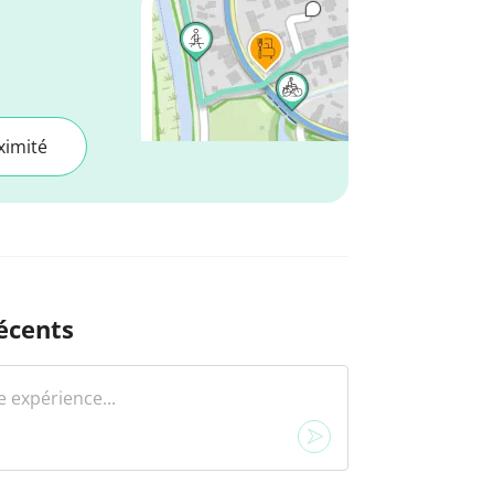
ximité
écents