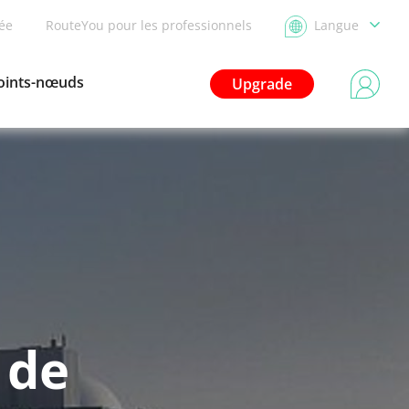
dée
RouteYou pour les professionnels
Langue
oints-nœuds
Upgrade
 de