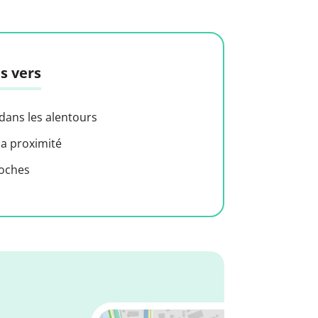
s vers
 dans les alentours
 a proximité
roches